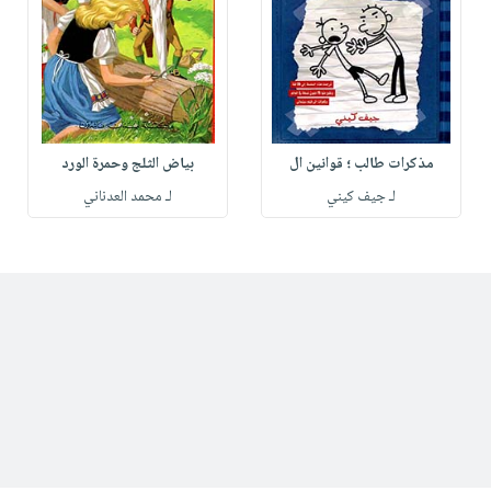
مذكرات طالب ؛ قوانين ال
بياض الثلج وحمرة الورد
لـ جيف كيني
لـ محمد العدناني