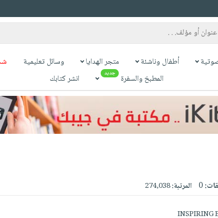
وتية
أطفال وناشئة
متجر الهدايا
وسائل تعليمية
شح
جديد
المطبخ والسفرة
انشر كتابك
قات:
0
المرتبة:
274,038
INSPIRING