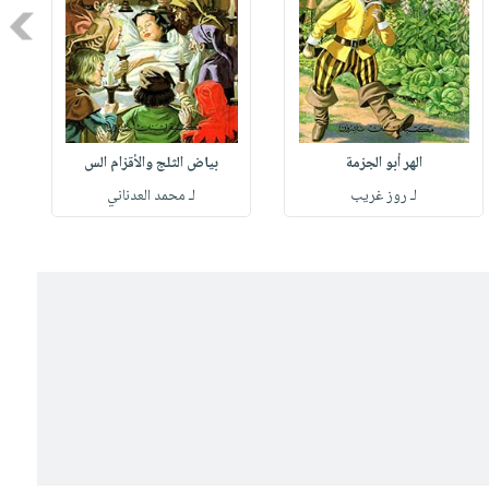
Next
الهر أبو الجزمة
بياض الثلج والأقزام الس
لـ روز غريب
لـ محمد العدناني