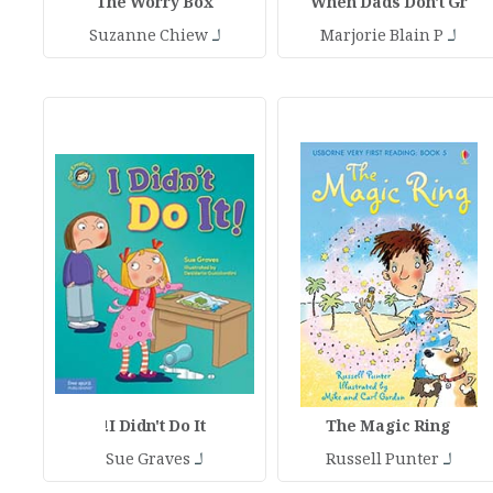
The Worry Box
When Dads Don't Gr
لـ
لـ
Suzanne Chiew
Marjorie Blain P
I Didn't Do It!
The Magic Ring
لـ
لـ
Sue Graves
Russell Punter