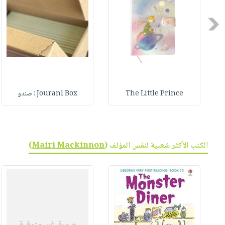
صابون
فيديوهات
عربة
أطفال
Previous
أسئلة
التسوق
مناسبات
يتكرر
طرحها
نشرة
الإصدارات
خدمات
نيل
وفرات
The Little Prince
Jouranl Box : صندو
انشر
كتابك
تواصل
الكتب الأكثر شعبية لنفس المؤلف (
Mairi Mackinnon
)
معنا