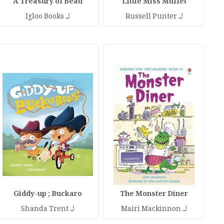
A Treasury of Beau
Little Miss Muffet
لـ
لـ
Igloo Books
Russell Punter
Giddy-up ; Buckaro
The Monster Diner
لـ
لـ
Shanda Trent
Mairi Mackinnon