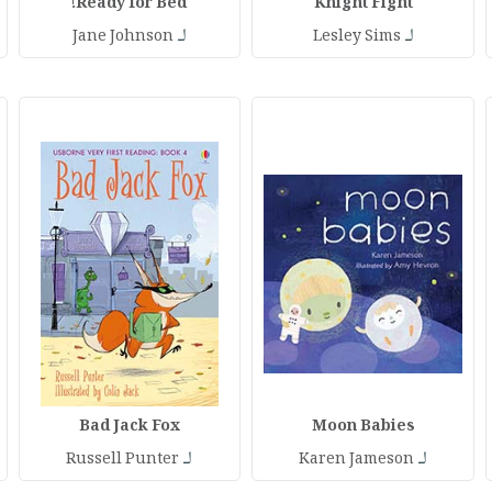
Ready for Bed!
Knight Fight
لـ
لـ
Jane Johnson
Lesley Sims
Bad Jack Fox
Moon Babies
لـ
لـ
Russell Punter
Karen Jameson