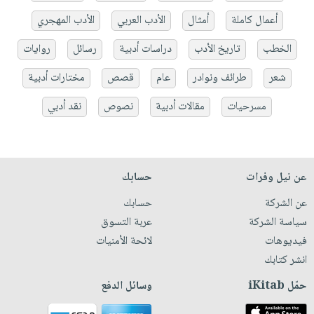
أعمال كاملة
أمثال
الأدب العربي
الأدب المهجري
الخطب
تاريخ الأدب
دراسات أدبية
رسائل
روايات
شعر
طرائف ونوادر
عام
قصص
مختارات أدبية
مسرحيات
مقالات أدبية
نصوص
نقد أدبي
عن نيل وفرات
حسابك
عن الشركة
حسابك
سياسة الشركة
عربة التسوق
فيديوهات
لائحة الأمنيات
انشر كتابك
حمّل iKitab
وسائل الدفع