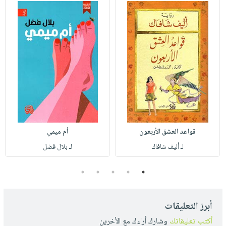
قواعد العشق الأربعون
أم ميمي
لـ أليف شافاك
لـ بلال فضل
5
4
3
2
1
أبرز التعليقات
أكتب تعليقاتك
وشارك أراءك مع الأخرين