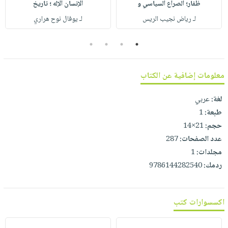
صابون
ظفار؛ الصراع السياسي و
الإنسان الإله ؛ تاريخ
فيديوهات
عربة
لـ رياض نجيب الريس
لـ يوفال نوح هراري
أطفال
أسئلة
التسوق
مناسبات
يتكرر
4
3
2
1
طرحها
نشرة
الإصدارات
خدمات
معلومات إضافية عن الكتاب
نيل
وفرات
لغة:
عربي
انشر
طبعة:
1
كتابك
حجم:
21×14
عدد الصفحات:
287
تواصل
مجلدات:
1
معنا
ردمك:
9786144282540
اكسسوارات كتب