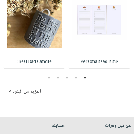
صابون
فيديوهات
عربة
أطفال
أسئلة
التسوق
مناسبات
يتكرر
طرحها
نشرة
الإصدارات
خدمات
نيل
وفرات
Best Dad Candle :
Personalized Junk
انشر
كتابك
5
4
3
2
1
تواصل
معنا
المزيد من البنود »
عن نيل وفرات
حسابك