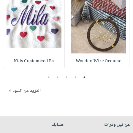
صابون
فيديوهات
عربة
أطفال
أسئلة
التسوق
مناسبات
يتكرر
طرحها
نشرة
الإصدارات
خدمات
نيل
وفرات
Kids Customized Ba
Wooden Wire Orname
انشر
كتابك
5
4
3
2
1
تواصل
معنا
المزيد من البنود »
عن نيل وفرات
حسابك