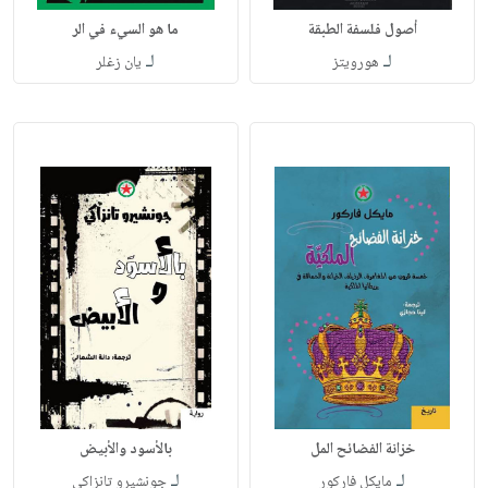
أصول فلسفة الطبقة
ما هو السيء في الر
لـ
لـ
هورويتز
يان زغلر
خزانة الفضائح المل
بالأسود والأبيض
لـ
لـ
مايكل فاركور
جونشيرو تانزاكي