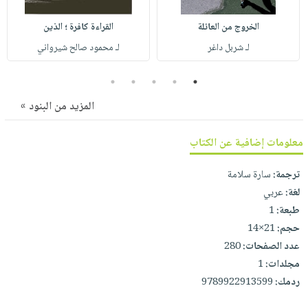
صابون
فيديوهات
عربة
أطفال
الخروج من العائلة
القراءة كافرة ؛ الذين
أسئلة
التسوق
لـ شربل داغر
لـ محمود صالح شيرواني
مناسبات
يتكرر
طرحها
نشرة
5
4
3
2
1
الإصدارات
خدمات
المزيد من البنود »
نيل
وفرات
معلومات إضافية عن الكتاب
انشر
كتابك
ترجمة:
سارة سلامة
تواصل
لغة:
عربي
معنا
طبعة:
1
حجم:
21×14
عدد الصفحات:
280
مجلدات:
1
ردمك:
9789922913599