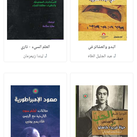
البدو والعشائر في
العلم السيء - تاري
لـ
لـ
عبد الجليل الطاه
ليندا زيمرمان