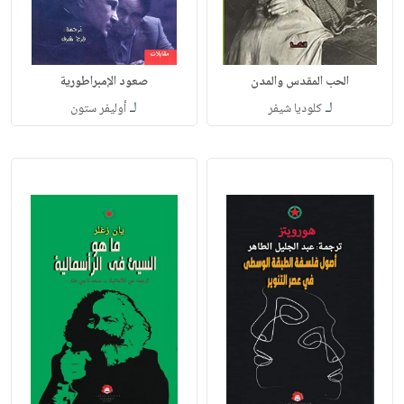
الحب المقدس والمدن
صعود الإمبراطورية
لـ
لـ
كلوديا شيفر
أوليفر ستون