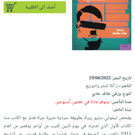
إختياراتنا
تعليمية
أسئلة
إختياراتنا
أضف الى الطلبية
المواضيع
iKitab
يتكرر
كتب
بلا
الأكثر
طرحها
أكاديمية
الصحة
حدود
مبيعاً
تحميل
والعناية
صندوق
أسئلة
إختياراتنا
masmu3
الشخصية
القراءة
يتكرر
وسائل
على
جديد
English
طرحها
تعليمية
Android
books
الكل
تحميل
صندوق
تحميل
iKitab
أجهزة
القراءة
المطبخ
masmu3
على
العناية
تاريخ النشر:
29/06/2022
والسفرة
على
جوائز
Android
جديد
الشخصية
الناشر:
دار ألكا للنشر والتوزيع
Apple
النوع:
ورقي غلاف عادي
تحميل
العناية
الكل
يتوفر عادة في غضون أسبوعين
مدة التأمين:
iKitab
وتصفيف
أواني
متجر
نبذة الناشر:
على
الشعر
الطهي
الهدايا
يفحص تيموثي دبليو ريباك بطريقة سردية مثيرة حياة هتلر مع الكتب منذ
Apple
العناية
أدوات
الكتاب الأول الذي اشتراه في يوم اثنين كئيب من أواخر نوفمبر من العام
بالجسم
أقسام
الخبز
1915 بالقرب من الجبهة في شمال فرنسا من مكتبة فورنس عن التاريخ