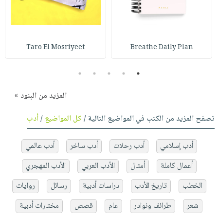
Taro El Mosriyeet
Breathe Daily Plan
5
4
3
2
1
المزيد من البنود »
تصفح المزيد من الكتب في المواضيع التالية /
كل المواضيع
/
أدب
أدب إسلامي
أدب رحلات
أدب ساخر
أدب عالمي
أعمال كاملة
أمثال
الأدب العربي
الأدب المهجري
الخطب
تاريخ الأدب
دراسات أدبية
رسائل
روايات
شعر
طرائف ونوادر
عام
قصص
مختارات أدبية