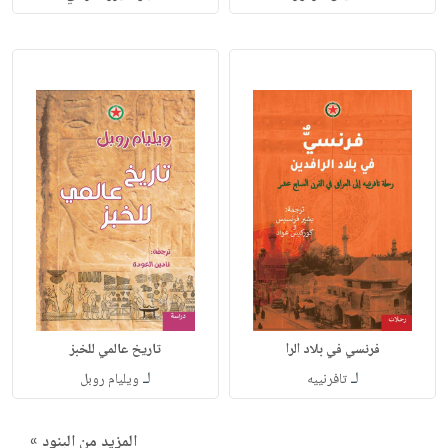
فرنسي في بلاد الرا
تاريخ عالمي للخبز
لـ
لـ
تافرنييه
ويليام روبل
المزيد من البنود »