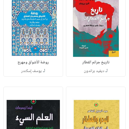
تاريخ جرائم القطار
روضة الأشواق ومهرج
لـ
لـ
ديفيد براندون
يوسف إسكندر