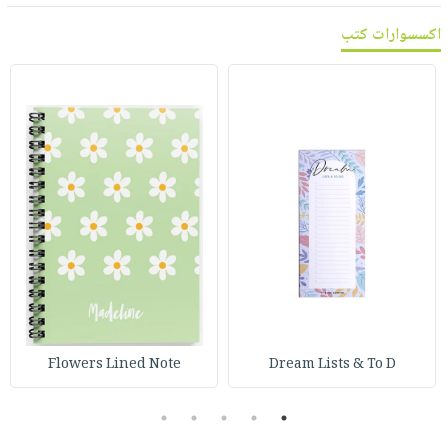
اكسسوارات كتب
Flowers Lined Note
Dream Lists & To D
5
4
3
2
1