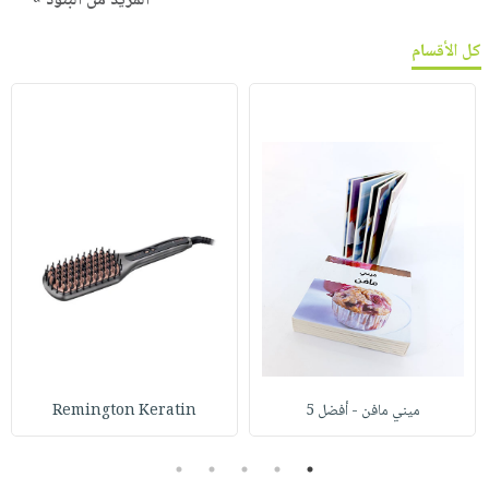
المزيد من البنود »
كل الأقسام
ميني مافن - أفضل 5
Remington Keratin
5
4
3
2
1