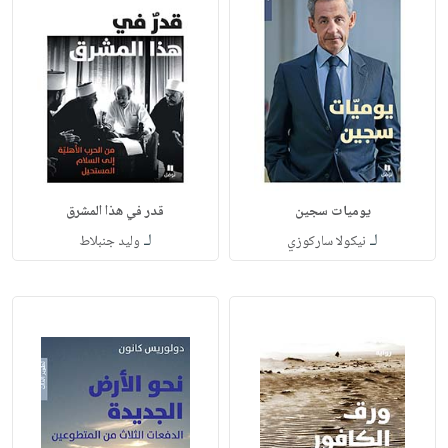
يوميات سجين
قدر في هذا المشرق
لـ
لـ
نيكولا ساركوزي
وليد جنبلاط