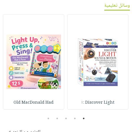
وسائل تعليمية
Discover Light : ا
Old MacDonald Had
5
4
3
2
1