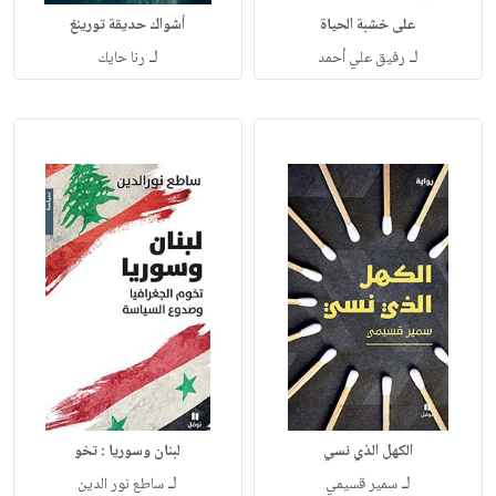
على خشبة الحياة
أشواك حديقة تورينغ
لـ
لـ
رفيق علي أحمد
رنا حايك
الكهل الذي نسي
لبنان وسوريا : تخو
لـ
لـ
سمير قسيمي
ساطع نور الدين