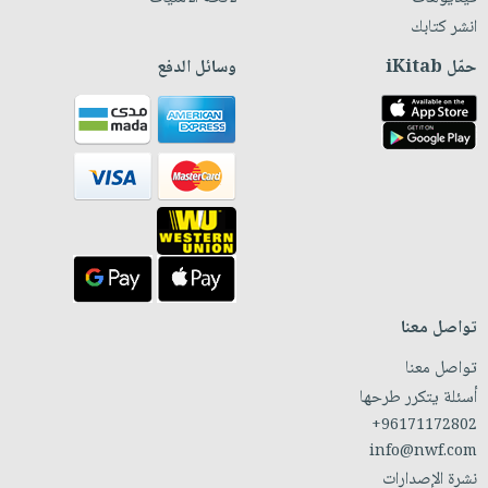
انشر كتابك
حمّل iKitab
وسائل الدفع
تواصل معنا
تواصل معنا
أسئلة يتكرر طرحها
+96171172802
info@nwf.com
نشرة الإصدارات