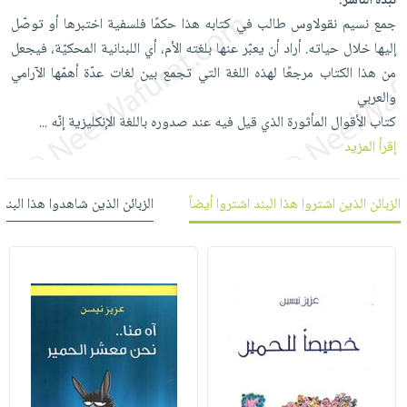
نبذة الناشر:
العناية
الأكثر
شحن
أدوات
جمع نسيم نقولاوس طالب في كتابه هذا حكمًا فلسفية اختبرها أو توصّل
بالأسنان
مبيعاً
مجاني
المائدة
إليها خلال حياته. أراد أن يعبّر عنها بلغته الأم، أي اللبنانية المحكيّة، فيجعل
الحمية
العودة
من هذا الكتاب مرجعًا لهذه اللغة التي تجمع بين لغات عدّة أهمّها الآرامي
بنود
الأوعية
والتغذية
للمدارس
والعربي
مختارة
والتخزين
اشتراكات
اكسسوارات
كتاب الأقوال المأثورة الذي قيل فيه عند صدوره باللغة الإنكليزية إنّه
...
أدوات
كتب
كل
إقرأ المزيد
بحث
المطبخ
الاشتراكات
اكسسوارات
متقدم
منزلية
صندوق
الزبائن الذين اشتروا هذا البند اشتروا أيضاً
الزبائن الذين شاهدوا هذا البند
القراءة
اكسسوارات
iKitab
ملابس
نيل
بلا
مطرزات
وفرات
حدود
حقائب
عن
حسابك
حلي
الشركة
عناية
لائحة
سياسة
بالذات
الأمنيات
الشركة