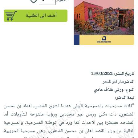
إختياراتنا
الكمية:
تعليمية
أسئلة
إختياراتنا
المواضيع
iKitab
يتكرر
أضف الى الطلبية
كتب
بلا
الأكثر
طرحها
أكاديمية
الصحة
حدود
مبيعاً
تحميل
والعناية
صندوق
أسئلة
إختياراتنا
masmu3
الشخصية
القراءة
يتكرر
وسائل
على
جديد
English
طرحها
تعليمية
Android
books
الكل
تحميل
صندوق
تحميل
iKitab
أجهزة
القراءة
المطبخ
masmu3
تاريخ النشر:
15/03/2021
على
العناية
والسفرة
على
جوائز
الناشر:
دار نثر للنشر
Android
جديد
الشخصية
Apple
النوع:
ورقي غلاف عادي
تحميل
العناية
نبذة الناشر:
الكل
iKitab
وتصفيف
"ثلاث مسرحيات ،المسرحية الأولى عندما تشرق الشمس، لعماد بن محسن
أواني
متجر
على
الشعر
الشنفري، ذات مكان وزمان غير محددين ورؤية مفتوحة للتأويلات أما
الطهي
الهدايا
Apple
المشاهد فمبعثرة بين الاحداث كما ورد في توطئة المسرحية، والمسرحية
العناية
أدوات
الثانية من وراء القصد لعلي بن محسن الشنفري، وهي مسرحية تجريبية
بالجسم
أقسام
الخبز