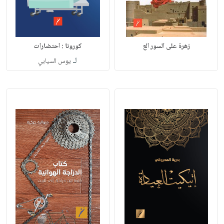
زهرة على السور الع
كورونا : احتضارات
لـ
يوس السيابي