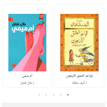
قواعد العشق الأربعون
أم ميمي
لـ أليف شافاك
لـ بلال فضل
5
4
3
2
1