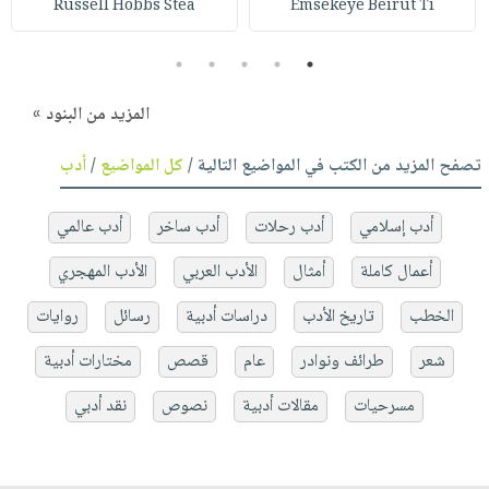
Russell Hobbs Stea
Emsekeye Beirut Ti
5
4
3
2
1
المزيد من البنود »
تصفح المزيد من الكتب في المواضيع التالية /
كل المواضيع
/
أدب
أدب إسلامي
أدب رحلات
أدب ساخر
أدب عالمي
أعمال كاملة
أمثال
الأدب العربي
الأدب المهجري
الخطب
تاريخ الأدب
دراسات أدبية
رسائل
روايات
شعر
طرائف ونوادر
عام
قصص
مختارات أدبية
مسرحيات
مقالات أدبية
نصوص
نقد أدبي