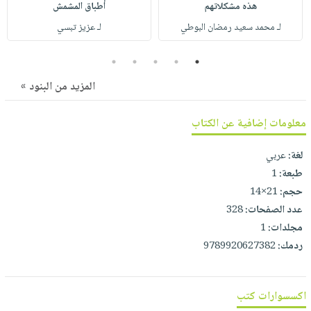
صابون
هذه مشكلاتهم
أطباق المشمش
فيديوهات
عربة
أطفال
لـ محمد سعيد رمضان البوطي
لـ عزيز تبسي
أسئلة
التسوق
مناسبات
يتكرر
5
4
3
2
1
طرحها
نشرة
المزيد من البنود »
الإصدارات
خدمات
نيل
معلومات إضافية عن الكتاب
وفرات
انشر
لغة:
عربي
كتابك
طبعة:
1
تواصل
حجم:
21×14
عدد الصفحات:
328
معنا
مجلدات:
1
ردمك:
9789920627382
اكسسوارات كتب