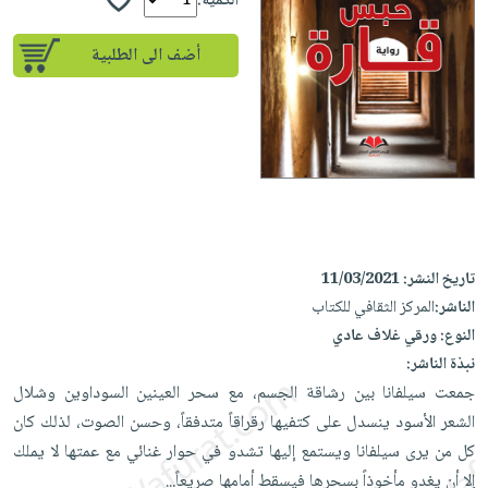
iKitab
الكمية:
تعليمية
أسئلة
Ai
بلا
المواضيع
يتكرر
إختيارات
أضف الى الطلبية
حدود
الأكثر
طرحها
كتب
الصحة
أسئلة
مبيعاً
تحميل
أكاديمية
والعناية
يتكرر
وسائل
masmu3
الشخصية
صندوق
طرحها
تعليمية
على
جديد
القراءة
تحميل
صندوق
Android
English
iKitab
الكل
القراءة
تحميل
books
على
أجهزة
جوائز
المطبخ
masmu3
Android
تاريخ النشر:
11/03/2021
العناية
والسفرة
على
الناشر:
المركز الثقافي للكتاب
تحميل
جديد
الشخصية
Apple
النوع:
ورقي غلاف عادي
iKitab
العناية
الكل
نبذة الناشر:
على
وتصفيف
أواني
جمعت سيلفانا بين رشاقة الجسم، مع سحر العينين السوداوين وشلال
متجر
Apple
الشعر
الطهي
الشعر الأسود ينسدل على كتفيها رقراقاً متدفقاً، وحسن الصوت، لذلك كان
الهدايا
العناية
كل من يرى سيلفانا ويستمع إليها تشدو في حوار غنائي مع عمتها لا يملك
أدوات
بالجسم
أقسام
إلا أن يغدو مأخوذاً بسحرها فيسقط أمامها صريعاً...
الخبز