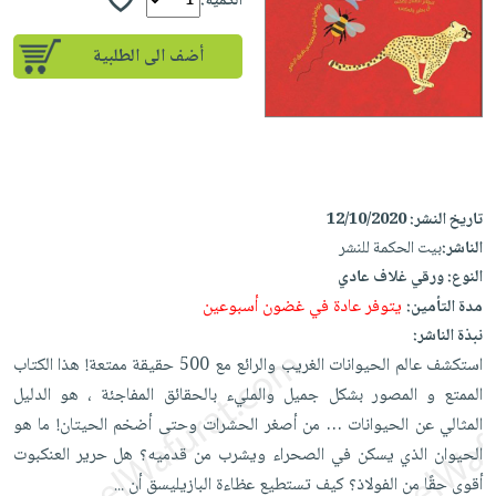
إختياراتنا
الكمية:
تعليمية
أسئلة
إختياراتنا
المواضيع
iKitab
يتكرر
أضف الى الطلبية
كتب
بلا
الأكثر
طرحها
أكاديمية
الصحة
حدود
مبيعاً
تحميل
والعناية
صندوق
أسئلة
إختياراتنا
masmu3
الشخصية
القراءة
يتكرر
وسائل
على
جديد
English
طرحها
تعليمية
Android
books
تاريخ النشر:
12/10/2020
الكل
تحميل
صندوق
تحميل
الناشر:
بيت الحكمة للنشر
iKitab
أجهزة
القراءة
المطبخ
masmu3
النوع:
ورقي غلاف عادي
على
العناية
والسفرة
على
جوائز
يتوفر عادة في غضون أسبوعين
مدة التأمين:
Android
جديد
الشخصية
Apple
نبذة الناشر:
تحميل
العناية
الكل
استكشف عالم الحيوانات الغريب والرائع مع 500 حقيقة ممتعة! هذا الكتاب
iKitab
وتصفيف
الممتع و المصور بشكل جميل والمليء بالحقائق المفاجئة ، هو الدليل
أواني
متجر
على
الشعر
المثالي عن الحيوانات … من أصغر الحشرات وحتى أضخم الحيتان! ما هو
الطهي
الهدايا
Apple
العناية
الحيوان الذي يسكن في الصحراء ويشرب من قدميه؟ هل حرير العنكبوت
أدوات
بالجسم
أقسام
أقوى حقًا من الفولاذ؟ كيف تستطيع عظاءة البازيليسق أن
...
الخبز