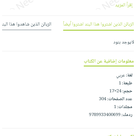
العناية
الأكثر
شحن
إقرأ المزيد
أدوات
بالأسنان
مبيعاً
مجاني
المائدة
الحمية
العودة
الزبائن الذين اشتروا هذا البند اشتروا أيضاً
الزبائن الذين شاهدوا هذا البند
بنود
الأوعية
والتغذية
للمدارس
مختارة
والتخزين
اشتراكات
اكسسوارات
لايوجد بنود
أدوات
كتب
كل
بحث
المطبخ
الاشتراكات
اكسسوارات
متقدم
معلومات إضافية عن الكتاب
منزلية
صندوق
القراءة
اكسسوارات
لغة:
عربي
iKitab
طبعة:
1
ملابس
نيل
بلا
حجم:
24×17
مطرزات
وفرات
حدود
عدد الصفحات:
304
حقائب
عن
مجلدات:
1
حسابك
حلي
الشركة
ردمك:
9789933400699
عناية
لائحة
سياسة
بالذات
الأمنيات
الشركة