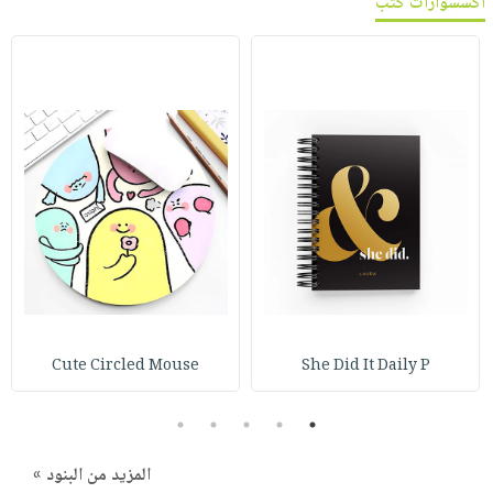
اكسسوارات كتب
صابون
فيديوهات
عربة
أطفال
أسئلة
التسوق
مناسبات
يتكرر
طرحها
نشرة
الإصدارات
خدمات
نيل
وفرات
انشر
كتابك
تواصل
معنا
Cute Circled Mouse
She Did It Daily P
5
4
3
2
1
المزيد من البنود »