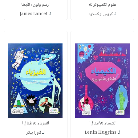
علوم الكمبيوتر للأ
ارسم ولون : الأبطا
لـ
لـ
كريس اوكسلايد
James Lancet
الكيمياء للأطفال ا
الفيزياء للأطفال ا
لـ
لـ
Lenin Huggins
لاورا بيكر