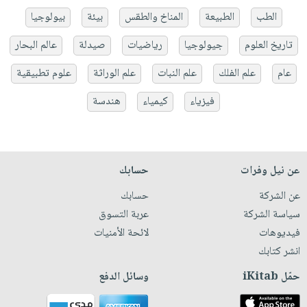
الطب
الطبيعة
المناخ والطقس
بيئة
بيولوجيا
تاريخ العلوم
جيولوجيا
رياضيات
صيدلة
عالم البحار
عام
علم الفلك
علم النبات
علم الوراثة
علوم تطبيقية
فيزياء
كيمياء
هندسة
عن نيل وفرات
حسابك
عن الشركة
حسابك
سياسة الشركة
عربة التسوق
فيديوهات
لائحة الأمنيات
انشر كتابك
حمّل iKitab
وسائل الدفع