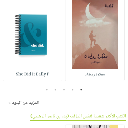
مفكرة رمضان
She Did It Daily P
5
4
3
2
1
المزيد من البنود »
الكتب الأكثر شعبية لنفس المؤلف (
بدر بن ناصر الوهيبي
)