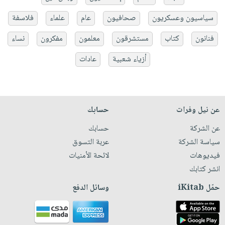
سياسيون وعسكريون
صحافيون
عام
علماء
فلاسفة
فنانون
كتاب
مستشرقون
معلمون
مفكرون
نساء
أزياء شعبية
عادات
عن نيل وفرات
حسابك
عن الشركة
حسابك
سياسة الشركة
عربة التسوق
فيديوهات
لائحة الأمنيات
انشر كتابك
حمّل iKitab
وسائل الدفع