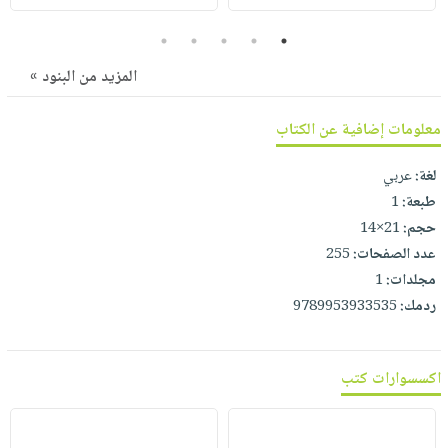
5
4
3
2
1
المزيد من البنود »
معلومات إضافية عن الكتاب
لغة:
عربي
طبعة:
1
حجم:
21×14
عدد الصفحات:
255
مجلدات:
1
ردمك:
9789953933535
اكسسوارات كتب