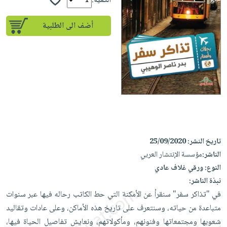
إختياراتنا
الكمية:
تعليمية
أسئلة
إختياراتنا
المواضيع
iKitab
يتكرر
أضف الى الطلبية
كتب
بلا
الأكثر
طرحها
أكاديمية
الصحة
حدود
مبيعاً
تحميل
والعناية
صندوق
أسئلة
إختياراتنا
masmu3
الشخصية
القراءة
يتكرر
وسائل
على
جديد
English
طرحها
تعليمية
Android
books
الكل
تحميل
صندوق
تحميل
iKitab
أجهزة
القراءة
المطبخ
masmu3
على
العناية
والسفرة
على
جوائز
تاريخ النشر:
25/09/2020
Android
جديد
الشخصية
Apple
الناشر:
مؤسسة الإنتشار العربي
تحميل
العناية
الكل
النوع:
ورقي غلاف عادي
iKitab
وتصفيف
نبذة الناشر:
أواني
متجر
على
الشعر
في "تذاكر سفر" سنقرأ عن الأمكنة التي حط الكاتب رحاله فيها عبر سنوات
الطهي
الهدايا
Apple
العناية
متباعدة من حياته، وسنتعرف ‏على تاريخ هذه الأماكن، وعلى عادات وتقاليد
أدوات
بالجسم
أقسام
شعوبها ومجتمعاتها وفنونهم، ومأكولاتهم، ونعايش تفاصيل ‏الحياة فيها،
الخبز