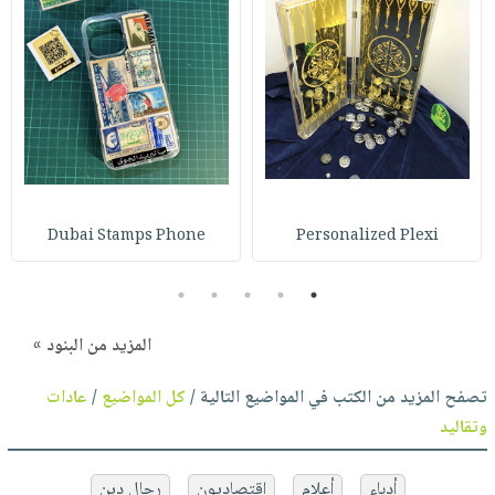
Dubai Stamps Phone
Personalized Plexi
5
4
3
2
1
المزيد من البنود »
تصفح المزيد من الكتب في المواضيع التالية /
كل المواضيع
/
عادات
وتقاليد
أدباء
أعلام
إقتصاديون
رجال دين