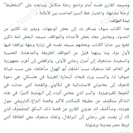
العناية
الأكثر
شحن
وسيجد القارئ نفسه أمام برنامج رحلة متكامل يساعده على "التخطيط"
أدوات
بالأسنان
مبيعاً
مجاني
لرحلة مشابهة، واختيار ‏خط السير المناسب بين الأمكنة
...
المائدة
الحمية
العودة
نبذة المؤلف:
بنود
الأوعية
والتغذية
هذا الكتاب سوف يسافر بك إلى بعض الوجهات، ويعبر بك الكثير من
للمدارس
مختارة
والتخزين
اشتراكات
الحدود، ويعايش معك بعض الأحداث والمواقف. سيجد البعض ثمة ذكرى
اكسسوارات
أدوات
تقبع بين حنايا الكتاب، وبعضهم سيجد نفسه في زيارة وجهة يرافقنا فيها
كتب
كل
بحث
المطبخ
لأول مرة، وما بينهما قليل من المواقف الطريفة والمدهشة، العصيبة
الاشتراكات
اكسسوارات
متقدم
والسعيدة. ستتعرف إلى أسرار رحلتي الأولى، وترافقني إلى أغرب جمهورية
منزلية
صندوق
في العالم، كما ستعرف سبب اختفاء أبو الهول. سأطلعك على سبب خيانة
القراءة
اكسسوارات
صوفيا لنا، والسبب وراء قبعات البحارة الغريبة في هلسنكي. هي دعوة
iKitab
ملابس
نيل
للتعرف إلى مغامرتي الاستثنائية في لنكاوي، والقصة التي حدثت في
بلا
مطرزات
وفرات
الخيمة القيرغيزية، والسر الذي جعلني أتردد إلى البوسنة كثيرًا. في هذه
حدود
حقائب
التذاكر سنكشف عن حقيقة الإسكندر الأكبر وقصة النزاع التاريخي حول
عن
حسابك
هويته، وسأكشف لك عزيزي القارئ عن قصة ذلك السائق المتعجرف الذي
حلي
الشركة
كاد أن يفسد على رحلتي إلى البرتغال، ولعلك ستعرف معي العلاقة التي
عناية
لائحة
سياسة
تربط مصر بمدينة برشلونة.
بالذات
الأمنيات
الشركة