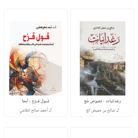
رغدانيات - نصوص شع
قــول قــزح - أبحا
لـ
لـ
صالح بن معيض الغ
أحمد صالح الطامي