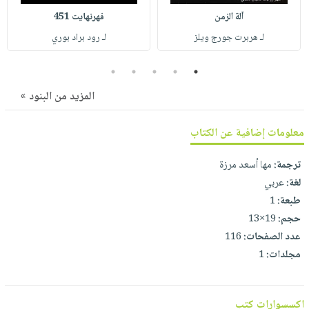
صابون
فيديوهات
آلة الزمن
فهرنهايت 451
عربة
أطفال
أسئلة
لـ هربرت جورج ويلز
لـ رود براد بوري
التسوق
مناسبات
يتكرر
طرحها
5
4
3
2
1
نشرة
الإصدارات
خدمات
المزيد من البنود »
نيل
وفرات
معلومات إضافية عن الكتاب
انشر
ترجمة:
مها أسعد مرزة
كتابك
لغة:
عربي
تواصل
طبعة:
1
معنا
حجم:
19×13
عدد الصفحات:
116
مجلدات:
1
اكسسوارات كتب