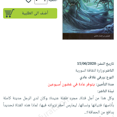
إختياراتنا
الكمية:
تعليمية
أسئلة
إختياراتنا
المواضيع
iKitab
يتكرر
أضف الى الطلبية
كتب
بلا
الأكثر
طرحها
أكاديمية
الصحة
حدود
مبيعاً
تحميل
والعناية
صندوق
أسئلة
إختياراتنا
masmu3
الشخصية
القراءة
يتكرر
وسائل
على
جديد
English
طرحها
تعليمية
Android
books
الكل
تحميل
صندوق
تحميل
iKitab
أجهزة
القراءة
المطبخ
masmu3
تاريخ النشر:
15/06/2020
على
العناية
والسفرة
على
جوائز
الناشر:
وزارة الثقافة السورية
Android
جديد
الشخصية
Apple
النوع:
ورقي غلاف عادي
تحميل
العناية
يتوفر عادة في غضون أسبوعين
مدة التأمين:
الكل
iKitab
وتصفيف
نبذة الناشر:
أواني
متجر
على
الشعر
وكل هذا من أجل فتاة، مجرد طفلة عنيدة؛ وكان لدى الرجل مدينة كاملة
الطهي
الهدايا
Apple
العناية
بأناسها؛ فتياتها ونسائها، ليمارس ‏أحقر نزواته فيها؛ لماذا هذه الفتاة تحديداً
أدوات
بالجسم
أقسام
بدافع من الحماقة؟...‏ ‎
الخبز