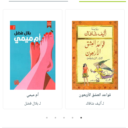
قواعد العشق الأربعون
أم ميمي
لـ أليف شافاك
لـ بلال فضل
5
4
3
2
1