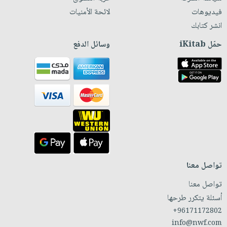
فيديوهات
لائحة الأمنيات
انشر كتابك
حمّل iKitab
وسائل الدفع
تواصل معنا
تواصل معنا
أسئلة يتكرر طرحها
+96171172802
info@nwf.com