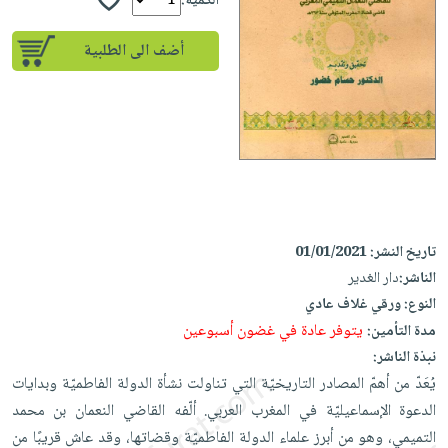
إختياراتنا
الكمية:
تعليمية
أسئلة
إختياراتنا
المواضيع
iKitab
يتكرر
أضف الى الطلبية
كتب
بلا
الأكثر
طرحها
أكاديمية
الصحة
حدود
مبيعاً
تحميل
والعناية
صندوق
أسئلة
إختياراتنا
masmu3
الشخصية
القراءة
يتكرر
وسائل
على
جديد
English
طرحها
تعليمية
Android
books
الكل
تحميل
صندوق
تحميل
iKitab
أجهزة
القراءة
المطبخ
masmu3
تاريخ النشر:
01/01/2021
على
العناية
والسفرة
على
جوائز
الناشر:
دار الغدير
Android
جديد
الشخصية
Apple
النوع:
ورقي غلاف عادي
تحميل
العناية
الكل
يتوفر عادة في غضون أسبوعين
مدة التأمين:
iKitab
وتصفيف
نبذة الناشر:
أواني
متجر
على
الشعر
يُعَدّ من أهمّ المصادر التاريخيّة التي تناولت نشأة الدولة الفاطميّة وبدايات
الطهي
الهدايا
Apple
العناية
الدعوة الإسماعيليّة في المغرب العربي. ألّفه القاضي النعمان بن محمد
أدوات
بالجسم
أقسام
التميمي، وهو من أبرز علماء الدولة الفاطميّة وقضاتها، وقد عاش قريبًا من
الخبز