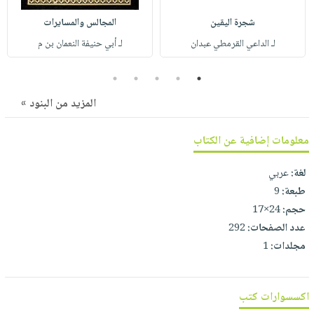
صابون
فيديوهات
عربة
شجرة اليقين
المجالس والمسايرات
أطفال
أسئلة
التسوق
لـ الداعي القرمطي عبدان
لـ أبي حنيفة النعمان بن م
مناسبات
يتكرر
طرحها
نشرة
5
4
3
2
1
الإصدارات
خدمات
المزيد من البنود »
نيل
وفرات
معلومات إضافية عن الكتاب
انشر
كتابك
لغة:
عربي
طبعة:
9
تواصل
حجم:
24×17
معنا
عدد الصفحات:
292
مجلدات:
1
اكسسوارات كتب