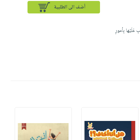
أضف الى الطلبية
 عَلَيْها بِأمورٍ