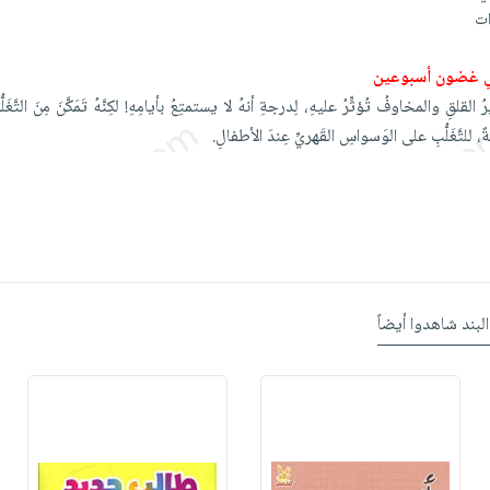
ي غضون أسبوعين
لقِ والمخاوفُ تُؤثِّرُ عليهِ، لِدرجةِ أنهُ لا يستمتِعُ بأيامِهِ! لكِنَّهُ تَمَكَّنَ مِنَ التَّغَلُّبِ
ةٌ، للتَّغَلُّبِ على الوَسواسِ القَهريِّ عِندَ الأطفالِ.
البند شاهدوا أيضاً