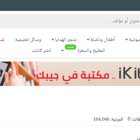
وتية
أطفال وناشئة
متجر الهدايا
وسائل تعليمية
شح
جديد
المطبخ والسفرة
انشر كتابك
قات:
0
المرتبة:
164,046
ي