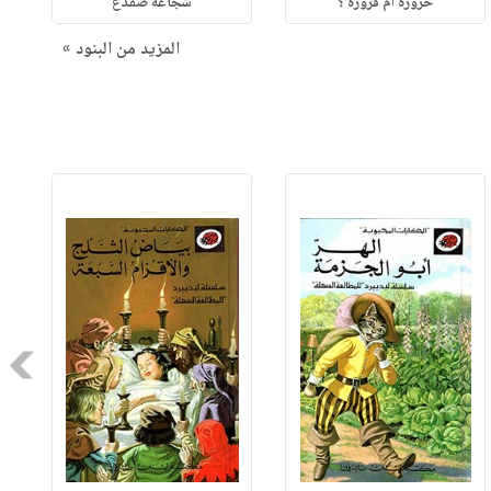
حزورة أم فزورة ؟
شجاعة ضفدع
المزيد من البنود »
Next