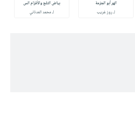
الهر أبو الجزمة
بياض الثلج والأقزام الس
لـ روز غريب
لـ محمد العدناني