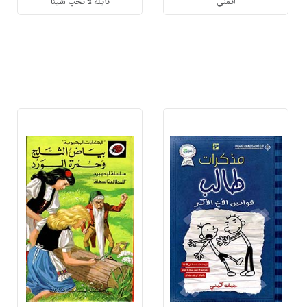
أتمنى
نايلة لا تحب شيئاً