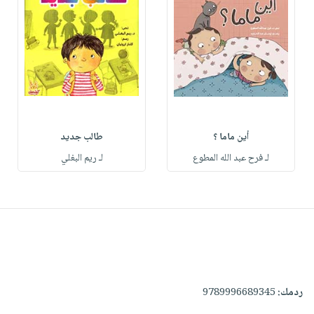
أين ماما ؟
طالب جديد
لـ فرح عبد الله المطوع
لـ ريم البغلي
ردمك:
9789996689345