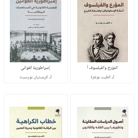
المؤرخ والفيلسوف أ
إمبراطورية القواني
لـ
لـ
الطيب بوغزة
كريستيان بورسيت