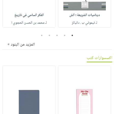
صابون
فيديوهات
عربة
أطفال
أسئلة
التسوق
ديناميات الشريعة ؛ الش
الفكر السامي في تاريخ
مناسبات
يتكرر
لـ تيموثي ب . دانيالز
لـ محمد بن الحسن الحجوي ا
طرحها
نشرة
الإصدارات
خدمات
5
4
3
2
1
نيل
المزيد من البنود »
وفرات
انشر
اكسسوارات كتب
كتابك
تواصل
معنا