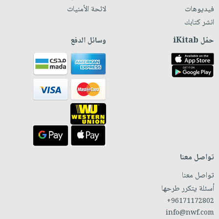
فيديوهات
لائحة الأمنيات
انشر كتابك
حمّل iKitab
وسائل الدفع
تواصل معنا
تواصل معنا
أسئلة يتكرر طرحها
+96171172802
info@nwf.com