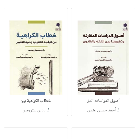
أصول الدراسات المق
خطاب الكراهية بين
لـ
لـ
أحمد حسين عثمان
نادين ستروسن