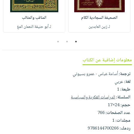
صابون
فيديوهات
عربة
أطفال
أسئلة
التسوق
الصحيفة السجادية الكام
المناقب والمثالب
مناسبات
يتكرر
لـ زين العابدين
لـ أبو حنيفة النعمان المغ
طرحها
نشرة
الإصدارات
خدمات
3
2
1
نيل
وفرات
معلومات إضافية عن الكتاب
انشر
كتابك
ترجمة:
أسامة عباس - عمرو بسيوني
لغة:
عربي
تواصل
طبعة:
1
معنا
السلسلة:
الدراسات الفكرية والسياسية
حجم:
24×17
عدد الصفحات:
766
مجلدات:
1
ردمك:
9786144700266