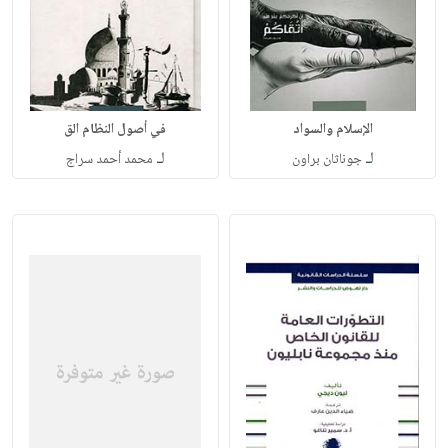
الإسلام والسواد
في أصول النظام الق
لـ
لـ
جوناثان براون
محمد أحمد سراج