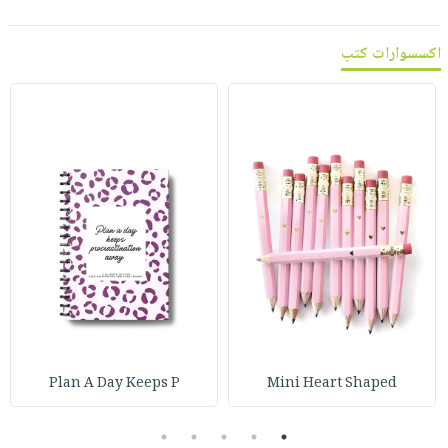
اكسسوارات كتب
Plan A Day Keeps P
Mini Heart Shaped
5
4
3
2
1