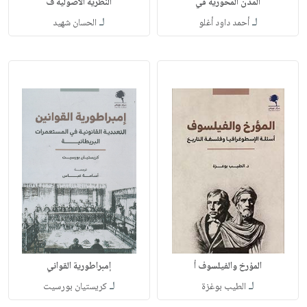
المدن المحورية في
النظرية الأصولية ف
لـ
لـ
أحمد داود أغلو
الحسان شهيد
المؤرخ والفيلسوف أ
إمبراطورية القواني
لـ
لـ
الطيب بوغزة
كريستيان بورسيت