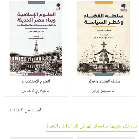
سلطة القضاء وخطر ا
العلوم الإسلامية و
لـ
لـ
ستيفن براير
هيلاري كالمباش
المزيد من البنود »
دور نشر شبيهة بـ (مركز نهوض للدراسات والنشر)