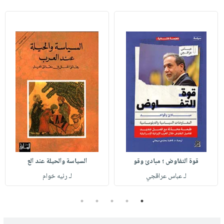
قوة التفاوض ؛ مبادئ وقو
السياسة والحيلة عند الع
لـ عباس عراقجي
لـ رنيه خوام
5
4
3
2
1