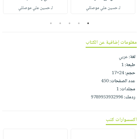
صابون
فيديوهات
لـ حسين علي موصللي
لـ حسين علي موصللي
عربة
أطفال
أسئلة
التسوق
مناسبات
5
4
3
2
1
يتكرر
طرحها
نشرة
الإصدارات
خدمات
معلومات إضافية عن الكتاب
نيل
لغة:
عربي
وفرات
طبعة:
1
انشر
حجم:
24×17
كتابك
عدد الصفحات:
450
تواصل
مجلدات:
1
معنا
ردمك:
9789953932996
اكسسوارات كتب