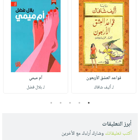
قواعد العشق الأربعون
أم ميمي
لـ أليف شافاك
لـ بلال فضل
5
4
3
2
1
أبرز التعليقات
أكتب تعليقاتك
وشارك أراءك مع الأخرين