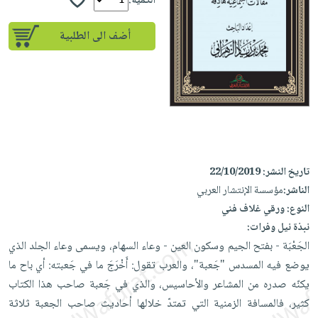
إختياراتنا
الكمية:
تعليمية
أسئلة
إختياراتنا
المواضيع
iKitab
يتكرر
أضف الى الطلبية
كتب
بلا
الأكثر
طرحها
أكاديمية
الصحة
حدود
مبيعاً
تحميل
والعناية
صندوق
أسئلة
إختياراتنا
masmu3
الشخصية
القراءة
يتكرر
وسائل
على
جديد
English
طرحها
تعليمية
Android
books
الكل
تحميل
صندوق
تحميل
iKitab
أجهزة
القراءة
المطبخ
masmu3
تاريخ النشر:
22/10/2019
على
العناية
والسفرة
على
جوائز
الناشر:
مؤسسة الإنتشار العربي
Android
جديد
الشخصية
Apple
النوع:
ورقي غلاف فني
تحميل
العناية
نبذة نيل وفرات:
الكل
iKitab
وتصفيف
الجَعْبَة - بفتح الجيم وسكون العين - وعاء السهام، ويسمى وعاء الجلد الذي
أواني
متجر
على
الشعر
يوضع فيه المسدس "جَعبة"، والعرب تقول: أَخْرَجَ ما في جَعبته: أي باح ما
الطهي
الهدايا
Apple
العناية
يكنّه صدره من المشاعر والأحاسيس، والذي في جَعبة صاحب هذا الكتاب
أدوات
بالجسم
كثير، فالمسافة الزمنية التي تمتدّ خلالها أحاديث صاحب الجعبة ثلاثة
أقسام
الخبز