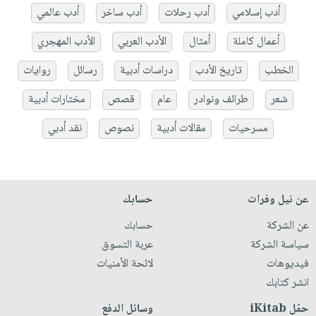
أدب إسلامي
أدب رحلات
أدب ساخر
أدب عالمي
أعمال كاملة
أمثال
الأدب العربي
الأدب المهجري
الخطب
تاريخ الأدب
دراسات أدبية
رسائل
روايات
شعر
طرائف ونوادر
عام
قصص
مختارات أدبية
مسرحيات
مقالات أدبية
نصوص
نقد أدبي
عن نيل وفرات
حسابك
عن الشركة
حسابك
سياسة الشركة
عربة التسوق
فيديوهات
لائحة الأمنيات
انشر كتابك
حمّل iKitab
وسائل الدفع