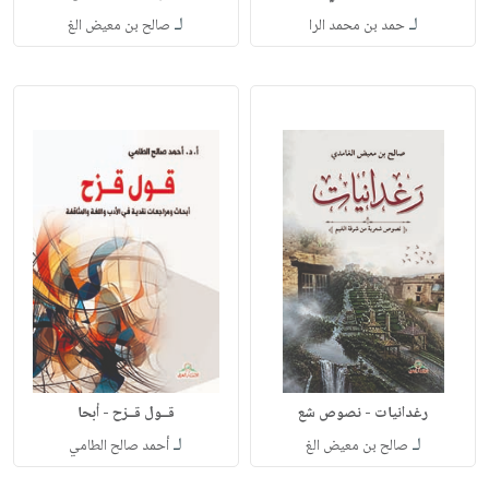
لـ
لـ
حمد بن محمد الرا
صالح بن معيض الغ
رغدانيات - نصوص شع
قــول قــزح - أبحا
لـ
لـ
صالح بن معيض الغ
أحمد صالح الطامي