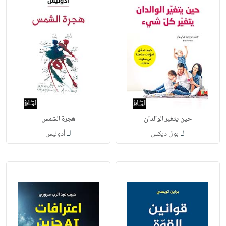
حين يتغير الوالدان
هجرة الشمس
لـ
لـ
بول ديكس
أدونيس