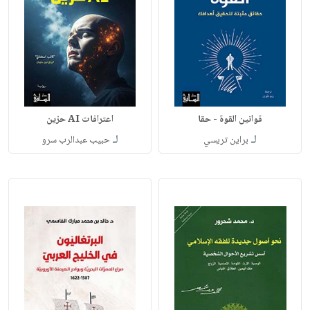
قوانين القوة - حقا
اعترافات AI حزين
لـ
لـ
براين تريسي
حبيب عبدالرب سرو