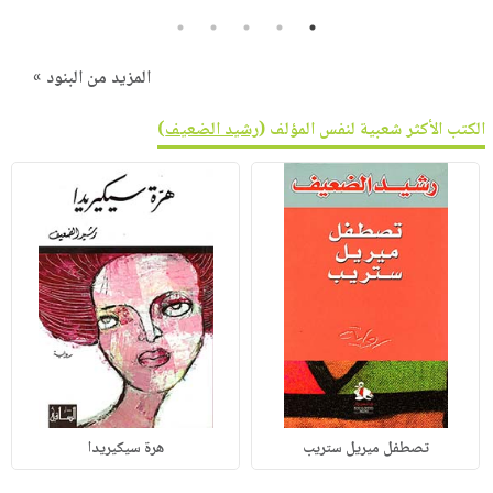
5
4
3
2
1
المزيد من البنود »
الكتب الأكثر شعبية لنفس المؤلف (
رشيد الضعيف
)
تصطفل ميريل ستريب
هرة سيكيريدا