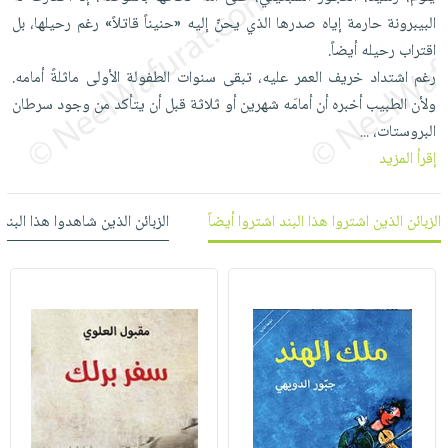
العناية
الأكثر
شحن
البيبرونة حارمة إياه صدرها الذي يحنّ إليه «حنيناً قاتلاً» رغم رحيلها، بل
أدوات
بالأسنان
مبيعاً
مجاني
اقتراب رحيله أيضاً.
المائدة
الحمية
العودة
رغم اشتداد خريف العمر عليه، تبقى سنوات الطفولة الأولى ماثلةً أمامه.
بنود
الأوعية
والتغذية
للمدارس
ولأن الطبيب أخبره أن أمامَه شهرين أو ثلاثة قبل أن يتأكد من وجود سرطان
مختارة
والتخزين
اشتراكات
اكسسوارات
البروستات،
...
أدوات
كتب
كل
إقرأ المزيد
بحث
المطبخ
الاشتراكات
اكسسوارات
متقدم
منزلية
صندوق
الزبائن الذين اشتروا هذا البند اشتروا أيضاً
الزبائن الذين شاهدوا هذا البند
القراءة
اكسسوارات
iKitab
ملابس
نيل
بلا
مطرزات
وفرات
حدود
حقائب
عن
حسابك
حلي
الشركة
عناية
لائحة
سياسة
بالذات
الأمنيات
الشركة