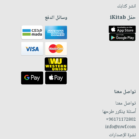
انشر كتابك
حمّل iKitab
وسائل الدفع
تواصل معنا
تواصل معنا
أسئلة يتكرر طرحها
+96171172802
info@nwf.com
نشرة الإصدارات