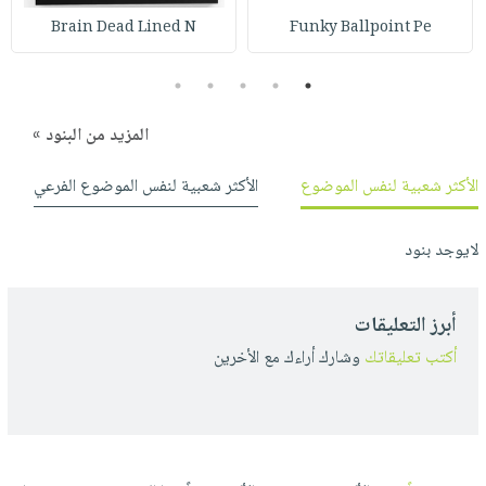
صابون
فيديوهات
Brain Dead Lined N
Funky Ballpoint Pe
عربة
أطفال
أسئلة
التسوق
مناسبات
يتكرر
5
4
3
2
1
طرحها
نشرة
المزيد من البنود »
الإصدارات
خدمات
نيل
الأكثر شعبية لنفس الموضوع
الأكثر شعبية لنفس الموضوع الفرعي
وفرات
انشر
لايوجد بنود
كتابك
تواصل
أبرز التعليقات
معنا
أكتب تعليقاتك
وشارك أراءك مع الأخرين