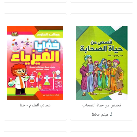
قصص من حياة الصحاب
عجائب العلوم - خفا
لـ
هيثم حافظ