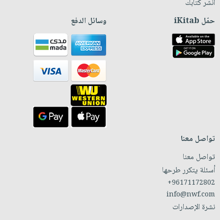
انشر كتابك
حمّل iKitab
وسائل الدفع
تواصل معنا
تواصل معنا
أسئلة يتكرر طرحها
+96171172802
info@nwf.com
نشرة الإصدارات