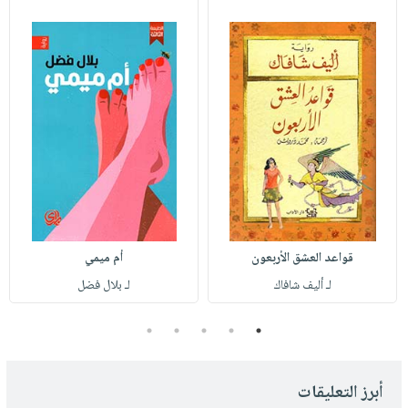
قواعد العشق الأربعون
أم ميمي
لـ أليف شافاك
لـ بلال فضل
5
4
3
2
1
أبرز التعليقات