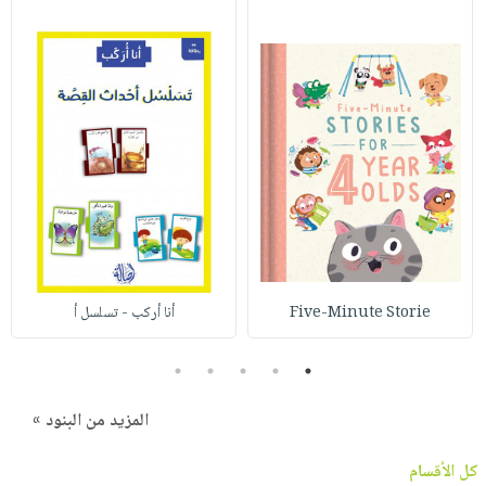
Five-Minute Storie
أنا أركب - تسلسل أ
5
4
3
2
1
المزيد من البنود »
كل الأقسام