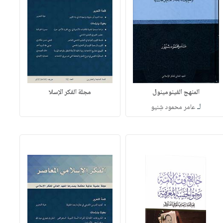
المنهج الفينومينول
مجلة الفكر الإسلا
لـ
عامر محمود شِنيو