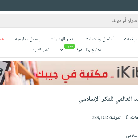
وتية
أطفال وناشئة
متجر الهدايا
وسائل تعليمية
شح
جديد
المطبخ والسفرة
انشر كتابك
 العالمي للفكر الإسلامي
قات:
0
المرتبة:
229,102
لإسلامي