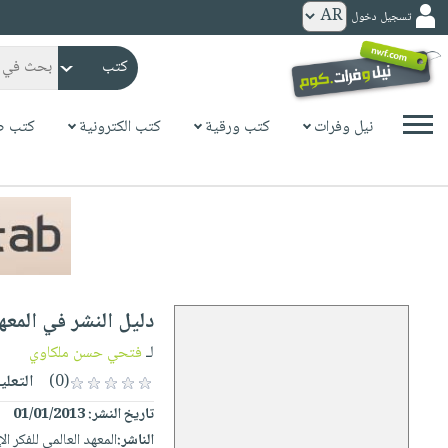
تسجيل دخول
كتب
ورقية
المواضيع
نيل وفرات
كتب ورقية
كتب الكترونية
كتب ص
صدر
كتب
حديثاً
الكترونية
الأكثر
الصفحة
مبيعاً
الرئيسية
كتب
جوائز
صدر
صوتية
شحن
حديثاً
الصفحة
دليل النشر في المعهد
مخفض
الأكثر
الرئيسية
عروض
أطفال
لـ
فتحي حسن ملكاوي
مبيعاً
masmu3
خاصة
وناشئة
(0)
التعلي
كتب
بلا
صفحات
تاريخ النشر:
01/01/2013
مجانية
الصفحة
وسائل
حدود
مشوقة
الناشر:
المعهد العالمي للفكر ا
الرئيسية