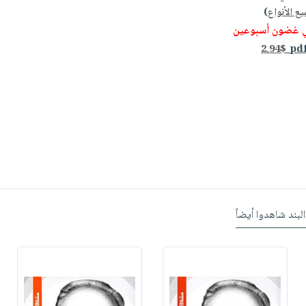
ع الأنواع
)
ي غضون أسبوعين
2.94$
البند شاهدوا أيضاً