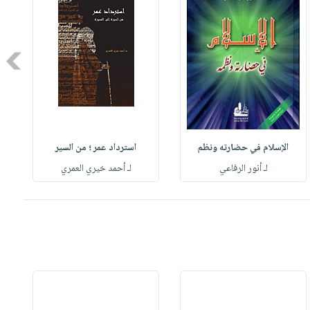
Next
الإسلام في حضارته ونظم
استرداد عمر ؛ من السير
لـ أنور الرفاعي
لـ أحمد خيري العمري