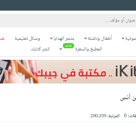
وتية
أطفال وناشئة
متجر الهدايا
وسائل تعليمية
شح
جديد
المطبخ والسفرة
انشر كتابك
بن أنس
قات:
0
المرتبة:
200,339