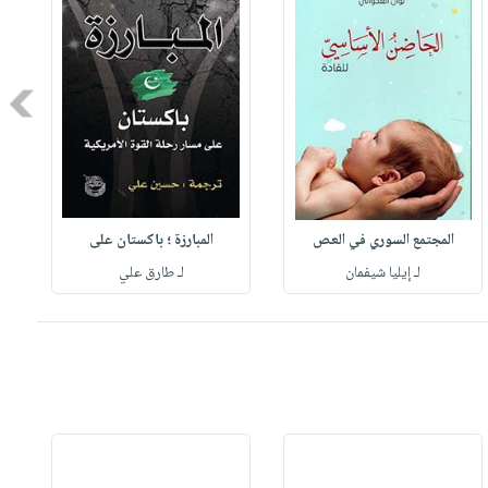
Next
المجتمع السوري في العص
المبارزة ؛ باكستان على
لـ إيليا شيفمان
لـ طارق علي