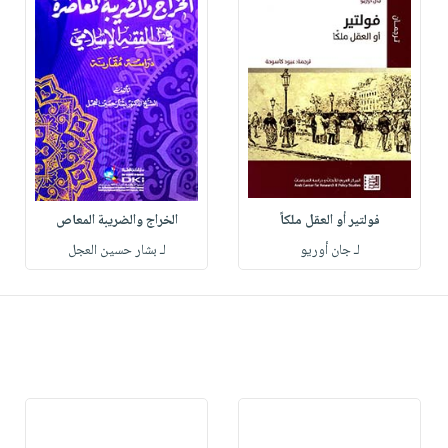
فولتير أو العقل ملكاً
الخراج والضريبة المعاص
لـ جان أوريو
لـ بشار حسين العجل