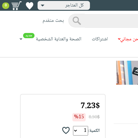
كل المتاجر
0
بحث متقدم
جديد
ن مجاني
اشتراكات
الصحة والعناية الشخصية
7.23$
%15
8.50$
الكمية: