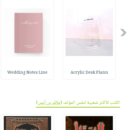
صابون
فيديوهات
عربة
أطفال
أسئلة
التسوق
مناسبات
يتكرر
طرحها
نشرة
Previous
الإصدارات
خدمات
نيل
وفرات
انشر
كتابك
Wedding Notes Line
Acrylic Desk Plann
تواصل
معنا
الكتب الأكثر شعبية لنفس المؤلف (
مالك بن أنس
)