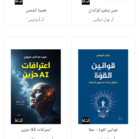
حين يتغير الوالدان
هجرة الشمس
لـ
لـ
بول ديكس
أدونيس
قوانين القوة - حقا
اعترافات AI حزين