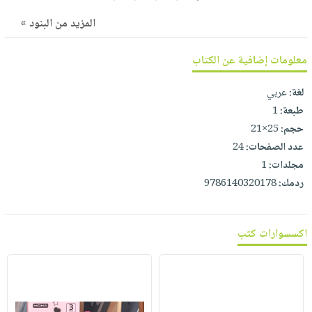
صابون
فيديوهات
عربة
المزيد من البنود »
أطفال
أسئلة
التسوق
مناسبات
يتكرر
معلومات إضافية عن الكتاب
طرحها
نشرة
الإصدارات
خدمات
لغة:
عربي
طبعة:
1
نيل
حجم:
25×21
وفرات
عدد الصفحات:
24
انشر
مجلدات:
1
كتابك
ردمك:
9786140320178
تواصل
معنا
اكسسوارات كتب