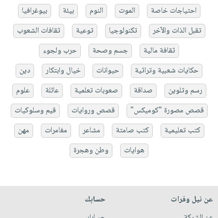
احتياجات خاصة
الموت
النوم
بيئة
بيوغرافيا
تقبل الذات والآخر
تكنولوجيا
توعية
ثقافات الشعوب
ثقافة مالية
جسم وصحة
حرب ولجوء
حكايات شعبية وتراثية
حيوانات
خيال وابتكار
دين
رسم وتلوين
صداقة
صعوبات تعلمية
عائلة
علوم
قصص مصورة "كوميكس"
قصص وروايات
قيم وسلوكيات
كتب تعليمية
كتب صامتة
مشاعر
مغامرات
مهن
هوايات
وطن وهجرة
عن نيل وفرات
حسابك
عن الشركة
حسابك