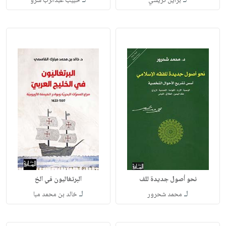
لـ
لـ
براين تريسي
حبيب عبدالرب سرو
نحو أصول جديدة للف
البرتغاليون في الخ
لـ
لـ
محمد شحرور
خالد بن محمد مبا