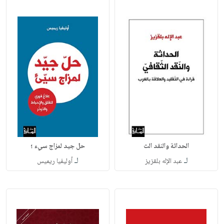
الحداثة والنقد الث
حل جيد لمزاج سيء ؛
لـ
لـ
عبد الإله بلقزيز
أوليفيا ريميس