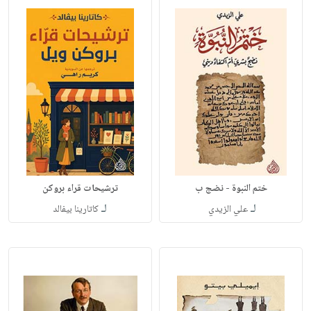
ختم النبوة - نضج ب
ترشيحات قراء بروكن
لـ
لـ
علي الزيدي
كاتارينا بيفالد