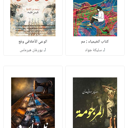
كتاب الخيمياء ; مم
الوعي الأخلاقي وفع
لـ
لـ
سليكة جواد
يورغان هبرماس