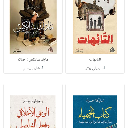
التائهات
مارك سايكس ; حياته
لـ
لـ
ايميلي بيتو
شاين ليسلي