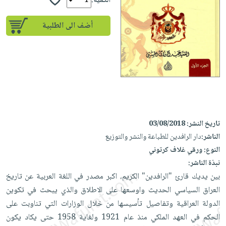
إختياراتنا
الكمية:
تعليمية
أسئلة
إختياراتنا
المواضيع
iKitab
يتكرر
أضف الى الطلبية
كتب
بلا
الأكثر
طرحها
أكاديمية
الصحة
حدود
مبيعاً
تحميل
والعناية
صندوق
أسئلة
إختياراتنا
masmu3
الشخصية
القراءة
يتكرر
وسائل
على
جديد
English
طرحها
تعليمية
Android
books
الكل
تحميل
صندوق
تحميل
iKitab
أجهزة
القراءة
المطبخ
masmu3
تاريخ النشر:
03/08/2018
على
العناية
والسفرة
على
جوائز
الناشر:
دار الرافدين للطباعة والنشر والتوزيع
Android
جديد
الشخصية
Apple
النوع:
ورقي غلاف كرتوني
تحميل
العناية
نبذة الناشر:
الكل
iKitab
وتصفيف
بين يديك قارئ "الرافدين" الكريم، اكبر مصدر في اللغة العربية عن تاريخ
أواني
متجر
على
الشعر
العراق السياسي الحديث واوسعها على الاطلاق والذي يبحث في تكوين
الطهي
الهدايا
Apple
العناية
الدولة العراقية وتفاصيل تأسيسها من خلال الوزارات التي تناوبت على
أدوات
بالجسم
أقسام
الحكم في العهد الملكي منذ عام 1921 ولغاية 1958 حتى يكاد يكون
الخبز