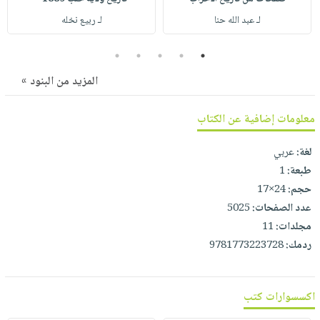
صابون
فيديوهات
لـ عبد الله حنا
لـ ربيع نخله
عربة
أطفال
أسئلة
التسوق
مناسبات
يتكرر
5
4
3
2
1
طرحها
نشرة
المزيد من البنود »
الإصدارات
خدمات
نيل
معلومات إضافية عن الكتاب
وفرات
لغة:
عربي
انشر
طبعة:
1
كتابك
حجم:
24×17
تواصل
عدد الصفحات:
5025
معنا
مجلدات:
11
ردمك:
9781773223728
اكسسوارات كتب