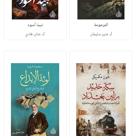
المرجومة
نبيذ أسود
لـ
لـ
منير سليمان
حنان هادي