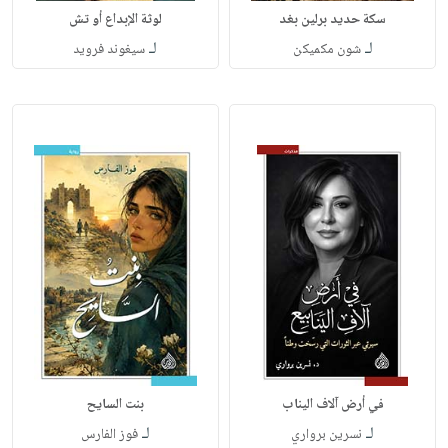
سكة حديد برلين بغد
لوثة الإبداع أو تش
لـ
لـ
شون مكميكن
سيغوند فرويد
في أرض آلاف اليناب
بنت السايح
لـ
لـ
نسرين برواري
فوز الفارس