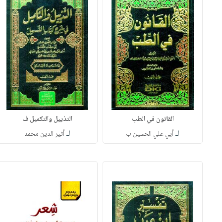
القانون في الطب
التذييل والتكميل ف
لـ
لـ
أبي علي الحسين ب
أثير الدين محمد