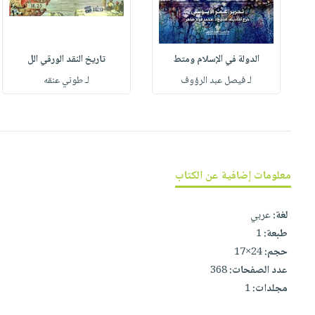
العناية
الأكثر
شحن
أدوات
بالأسنان
مبيعاً
مجاني
المائدة
الحمية
العودة
بنود
الأوعية
الدولة في الإسلام ومتط
تاريخ النقد الورقي الل
والتغذية
للمدارس
مختارة
والتخزين
لـ فيصل عبد الرؤوف
لـ طوني عنقه
اشتراكات
اكسسوارات
أدوات
كتب
كل
بحث
المطبخ
الاشتراكات
اكسسوارات
متقدم
منزلية
صندوق
القراءة
اكسسوارات
معلومات إضافية عن الكتاب
iKitab
ملابس
نيل
بلا
مطرزات
لغة:
عربي
وفرات
حدود
طبعة:
1
حقائب
عن
حسابك
حجم:
24×17
حلي
الشركة
عدد الصفحات:
368
عناية
لائحة
سياسة
مجلدات:
1
بالذات
الأمنيات
الشركة