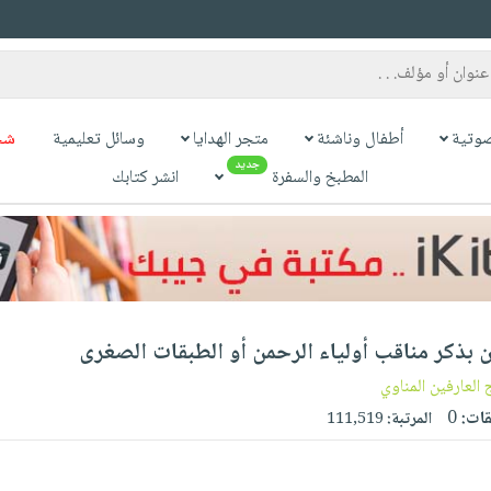
وتية
أطفال وناشئة
متجر الهدايا
وسائل تعليمية
شح
جديد
المطبخ والسفرة
انشر كتابك
ن بذكر مناقب أولياء الرحمن أو الطبقات الصغرى
العارفين المناوي
قات:
0
المرتبة:
111,519