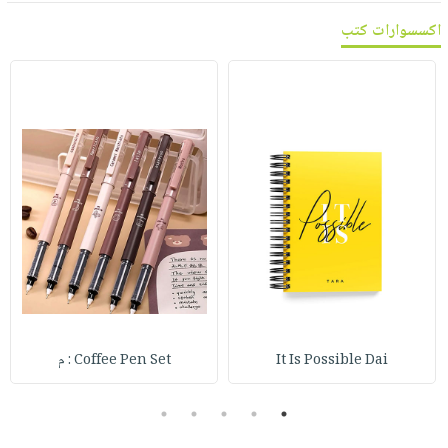
اكسسوارات كتب
It Is Possible Dai
Coffee Pen Set : م
5
4
3
2
1