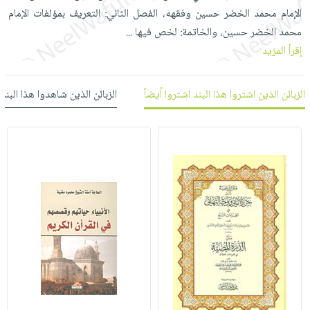
العناية
الأكثر
شحن
الإمام محمد الخضر حسين وفقهه، الفصل الثاني: التعريف بمؤلفات الإمام
أدوات
بالأسنان
مبيعاً
مجاني
محمد الخضر حسين، والخاتمة: لخص فيها
...
المائدة
الحمية
العودة
إقرأ المزيد
بنود
الأوعية
والتغذية
للمدارس
مختارة
والتخزين
اشتراكات
اكسسوارات
الزبائن الذين اشتروا هذا البند اشتروا أيضاً
الزبائن الذين شاهدوا هذا البند
أدوات
كتب
كل
بحث
المطبخ
الاشتراكات
اكسسوارات
متقدم
منزلية
صندوق
القراءة
اكسسوارات
iKitab
ملابس
نيل
بلا
مطرزات
وفرات
حدود
حقائب
عن
حسابك
حلي
الشركة
عناية
لائحة
سياسة
بالذات
الأمنيات
الشركة