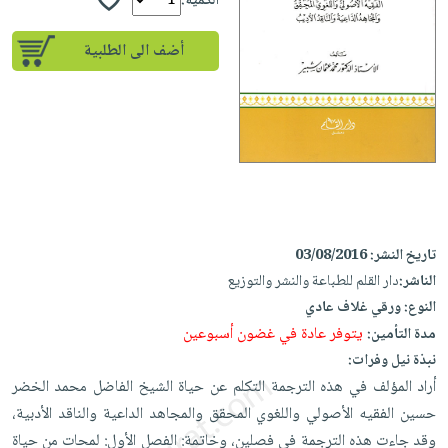
إختياراتنا
الكمية:
تعليمية
أسئلة
إختياراتنا
المواضيع
iKitab
يتكرر
أضف الى الطلبية
كتب
بلا
الأكثر
طرحها
أكاديمية
الصحة
حدود
مبيعاً
تحميل
والعناية
صندوق
أسئلة
إختياراتنا
masmu3
الشخصية
القراءة
يتكرر
وسائل
على
جديد
English
طرحها
تعليمية
Android
books
الكل
تحميل
صندوق
تحميل
iKitab
أجهزة
القراءة
المطبخ
masmu3
على
تاريخ النشر:
03/08/2016
العناية
والسفرة
على
جوائز
الناشر:
دار القلم للطباعة والنشر والتوزيع
Android
جديد
الشخصية
Apple
النوع:
ورقي غلاف عادي
تحميل
العناية
الكل
يتوفر عادة في غضون أسبوعين
مدة التأمين:
iKitab
وتصفيف
أواني
نبذة نيل وفرات:
متجر
على
الشعر
الطهي
أراد المؤلف في هذه الترجمة التكلم عن حياة الشيخ الفاضل محمد الخضر
الهدايا
Apple
العناية
حسين الفقيه الأصولي واللغوي المحقق والمجاهد الداعية والناقد الأدبية،
أدوات
بالجسم
أقسام
وقد جاءت هذه الترجمة في فصلين، وخاتمة: الفصل الأول: لمحات من حياة
الخبز