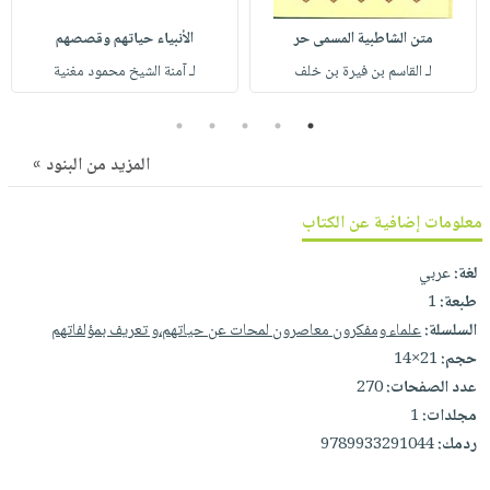
صابون
فيديوهات
عربة
متن الشاطبية المسمى حر
الأنبياء حياتهم وقصصهم
أطفال
أسئلة
التسوق
لـ القاسم بن فيرة بن خلف
لـ آمنة الشيخ محمود مغنية
مناسبات
يتكرر
طرحها
نشرة
5
4
3
2
1
الإصدارات
خدمات
المزيد من البنود »
نيل
وفرات
معلومات إضافية عن الكتاب
انشر
كتابك
لغة:
عربي
تواصل
طبعة:
1
معنا
السلسلة:
علماء ومفكرون معاصرون لمحات عن حياتهم،و تعريف بمؤلفاتهم
حجم:
21×14
عدد الصفحات:
270
مجلدات:
1
ردمك:
9789933291044