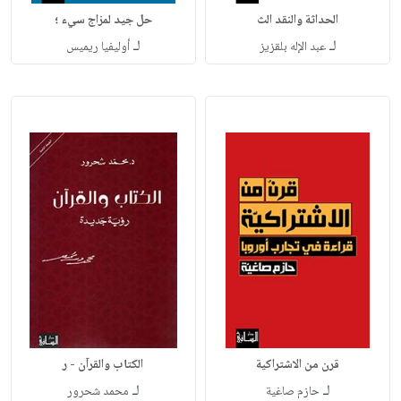
الحداثة والنقد الث
حل جيد لمزاج سيء ؛
لـ
لـ
عبد الإله بلقزيز
أوليفيا ريميس
قرن من الاشتراكية
الكتاب والقرآن - ر
لـ
لـ
حازم صاغية
محمد شحرور