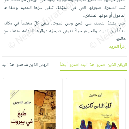
تتغيّر حياتها، كما تتغيّر النبطية وأهلها، ولا يعود حيّ البيّاض هو نفسه. لكنّ
العناية
الأكثر
شحن
تلك الشجرة، شجرتها التي في الجبّانة، تبقى سرّها الحميم وشفاءها
أدوات
بالأسنان
مبيعاً
مجاني
المأمول أو موتها المنتظر...
المائدة
الحمية
العودة
حين يشتدّ القصف على الحيّ وبين البيوت، يبقى كلٌ مختبئاً في مكانه
بنود
الأوعية
والتغذية
للمدارس
معلّقاً بين الموت والحياة، حياةٌ تعيش صبحيّة دوائرها المؤلمة متنقلة من
مختارة
والتخزين
اشتراكات
اكسسوارات
عالمها
...
أدوات
كتب
كل
إقرأ المزيد
بحث
المطبخ
الاشتراكات
اكسسوارات
متقدم
منزلية
صندوق
الزبائن الذين اشتروا هذا البند اشتروا أيضاً
الزبائن الذين شاهدوا هذا البند
القراءة
اكسسوارات
iKitab
ملابس
نيل
بلا
مطرزات
وفرات
حدود
حقائب
عن
حسابك
حلي
الشركة
عناية
لائحة
سياسة
بالذات
الأمنيات
الشركة