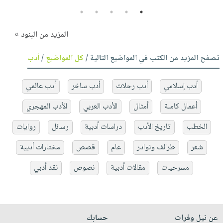
5
4
3
2
1
المزيد من البنود »
تصفح المزيد من الكتب في المواضيع التالية /
كل المواضيع
/
أدب
أدب إسلامي
أدب رحلات
أدب ساخر
أدب عالمي
أعمال كاملة
أمثال
الأدب العربي
الأدب المهجري
الخطب
تاريخ الأدب
دراسات أدبية
رسائل
روايات
شعر
طرائف ونوادر
عام
قصص
مختارات أدبية
مسرحيات
مقالات أدبية
نصوص
نقد أدبي
عن نيل وفرات
حسابك