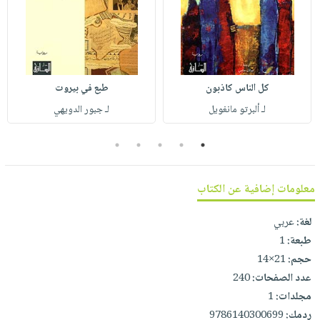
صابون
فيديوهات
عربة
أطفال
أسئلة
التسوق
مناسبات
يتكرر
طرحها
نشرة
كل الناس كاذبون
طبع في بيروت
الإصدارات
خدمات
لـ ألبرتو مانغويل
لـ جبور الدويهي
نيل
وفرات
5
4
3
2
1
انشر
كتابك
معلومات إضافية عن الكتاب
تواصل
معنا
لغة:
عربي
طبعة:
1
حجم:
21×14
عدد الصفحات:
240
مجلدات:
1
ردمك:
9786140300699