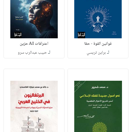
قوانين القوة - حقا
اعترافات AI حزين
لـ
لـ
براين تريسي
حبيب عبدالرب سرو