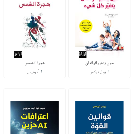
حين يتغير الوالدان
هجرة الشمس
لـ
لـ
بول ديكس
أدونيس