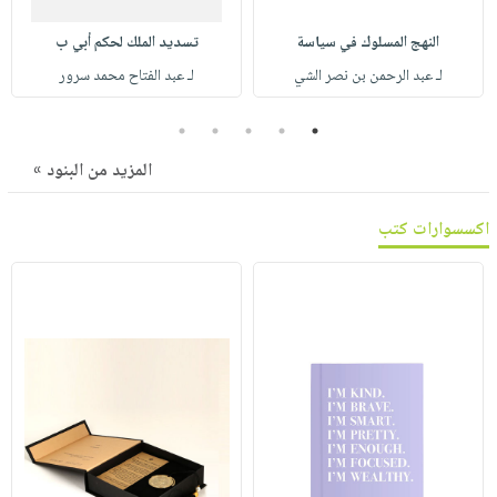
صابون
فيديوهات
عربة
أطفال
النهج المسلوك في سياسة
تسديد الملك لحكم أبي ب
أسئلة
التسوق
لـ عبد الرحمن بن نصر الشي
لـ عبد الفتاح محمد سرور
مناسبات
يتكرر
طرحها
نشرة
5
4
3
2
1
الإصدارات
خدمات
المزيد من البنود »
نيل
وفرات
اكسسوارات كتب
انشر
كتابك
تواصل
معنا