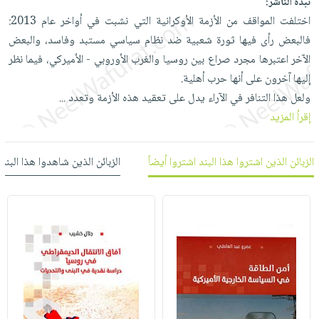
نبذة الناشر:
العناية
الأكثر
شحن
أدوات
اختلفت المواقف من الأزمة الأوكرانية التي نشبت في أواخر عام 2013:
بالأسنان
مبيعاً
مجاني
المائدة
فالبعض رأى فيها ثورة شعبية ضد نظام سياسي مستبد وفاسد، والبعض
الحمية
العودة
بنود
الآخر اعتبرها مجرد صراع بين روسيا والغرب الأوروبي - الأميركي، فيما نظر
الأوعية
والتغذية
للمدارس
مختارة
إليها آخرون على أنها حرب أهلية.
والتخزين
اشتراكات
اكسسوارات
ولعل هذا التنافر في الآراء يدل على تعقيد هذه الأزمة وتعدد
...
أدوات
كتب
كل
بحث
إقرأ المزيد
المطبخ
الاشتراكات
اكسسوارات
متقدم
منزلية
صندوق
الزبائن الذين اشتروا هذا البند اشتروا أيضاً
الزبائن الذين شاهدوا هذا البند
القراءة
اكسسوارات
iKitab
ملابس
نيل
بلا
مطرزات
وفرات
حدود
حقائب
عن
حسابك
حلي
الشركة
عناية
لائحة
سياسة
بالذات
الأمنيات
الشركة