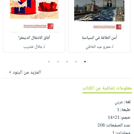
صابون
فيديوهات
عربة
أطفال
أسئلة
التسوق
مناسبات
يتكرر
طرحها
نشرة
أمن الطاقة في السياسة
آفاق الانتقال الديمقرا
الإصدارات
خدمات
لـ عمرو عبد العاطي
لـ جلال خشيب
نيل
وفرات
5
4
3
2
1
انشر
المزيد من البنود »
كتابك
تواصل
معلومات إضافية عن الكتاب
معنا
لغة:
عربي
طبعة:
1
حجم:
21×14
عدد الصفحات:
208
مجلدات:
1