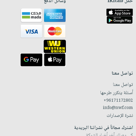
حمّل iKitab
وسائل الدفع
تواصل معنا
تواصل معنا
أسئلة يتكرر طرحها
+96171172802
info@nwf.com
نشرة الإصدارات
اشترك مجاناً في نشراتنا البريدية
كي يصلك آخر أخبار الشركة