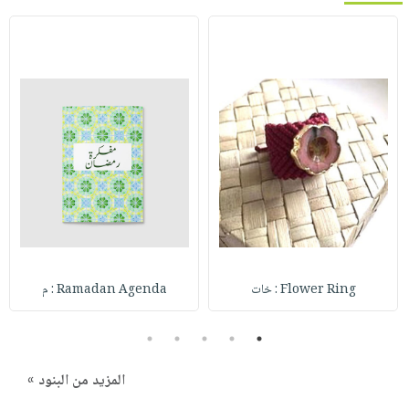
Flower Ring : خات
Ramadan Agenda : م
5
4
3
2
1
المزيد من البنود »