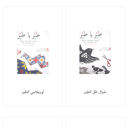
خيال ظل الطير
أوريغامي الطير