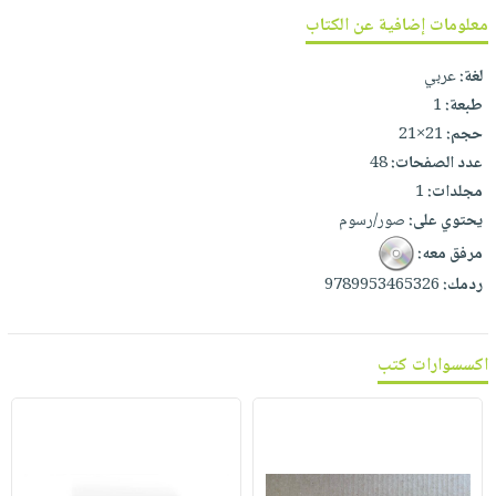
صابون
فيديوهات
معلومات إضافية عن الكتاب
عربة
أطفال
أسئلة
التسوق
لغة:
عربي
مناسبات
يتكرر
طبعة:
1
طرحها
نشرة
حجم:
21×21
الإصدارات
خدمات
عدد الصفحات:
48
نيل
مجلدات:
1
وفرات
يحتوي على:
صور/رسوم
انشر
مرفق معه:
كتابك
ردمك:
9789953465326
تواصل
معنا
اكسسوارات كتب