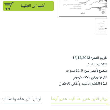
إختياراتنا
تعليمية
أسئلة
إختياراتنا
أضف الى الطلبية
المواضيع
iKitab
يتكرر
كتب
بلا
الأكثر
طرحها
أكاديمية
الصحة
حدود
مبيعاً
تحميل
والعناية
صندوق
أسئلة
وسائل
masmu3
الشخصية
القراءة
يتكرر
تعليمية
على
جديد
English
طرحها
صندوق
Android
books
الكل
تحميل
القراءة
تحميل
iKitab
أجهزة
جوائز
المطبخ
masmu3
تاريخ النشر:
16/12/2013
على
العناية
والسفرة
الناشر:
دار قنبز
على
Android
جديد
الشخصية
ينصح لأعمار بين:
9-12 سنوات
Apple
تحميل
النوع:
ورقي غلاف كرتوني
العناية
الكل
iKitab
نبذة الناشر:
أناشيد وأغاني للأطفال
وتصفيف
أواني
متجر
على
الشعر
الطهي
الهدايا
Apple
العناية
الزبائن الذين اشتروا هذا البند اشتروا أيضاً
الزبائن الذين شاهدوا هذا البند
أدوات
بالجسم
أقسام
الخبز