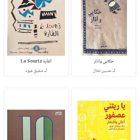
حكايي وآذار
الفأرة La Souriz
لـ
لـ
حسين نخال
شفيق عبود