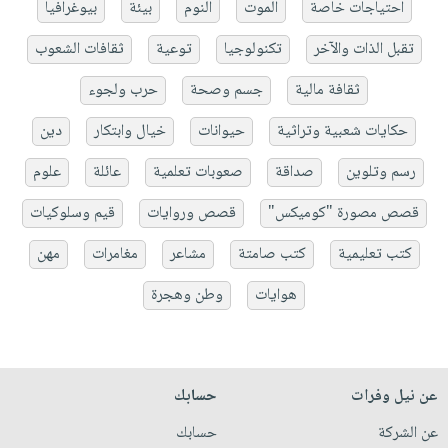
احتياجات خاصة
الموت
النوم
بيئة
بيوغرافيا
تقبل الذات والآخر
تكنولوجيا
توعية
ثقافات الشعوب
ثقافة مالية
جسم وصحة
حرب ولجوء
حكايات شعبية وتراثية
حيوانات
خيال وابتكار
دين
رسم وتلوين
صداقة
صعوبات تعلمية
عائلة
علوم
قصص مصورة "كوميكس"
قصص وروايات
قيم وسلوكيات
كتب تعليمية
كتب صامتة
مشاعر
مغامرات
مهن
هوايات
وطن وهجرة
عن نيل وفرات
حسابك
عن الشركة
حسابك