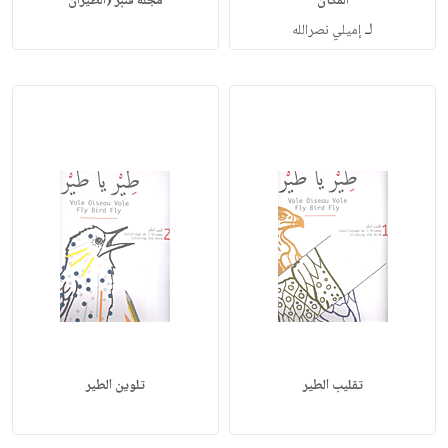
المكان
مجلة قنبز (الطيران
لـ
إميلي نصرالله
تقليب الطير
تلوين الطير