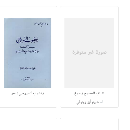
شباب للمسيح يسوع
يعقوب السروجي ؛ سر
لـ
حليم أبو رجيلي