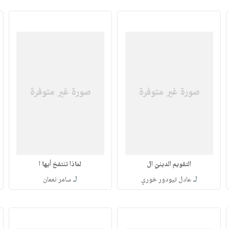
التقويم الدينيّ ال
لماذا تنتفخ أيها ا
لـ
لـ
عادل تيودور خوري
سامر نعمان