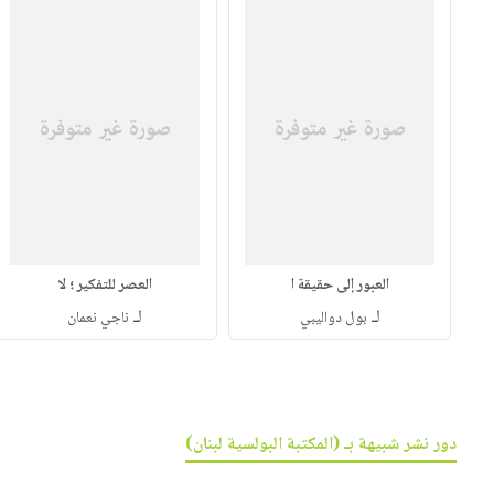
العبور إلى حقيقة ا
العصر للتفكير ؛ لا
لـ
لـ
بول دواليبي
ناجي نعمان
دور نشر شبيهة بـ (المكتبة البولسية لبنان)