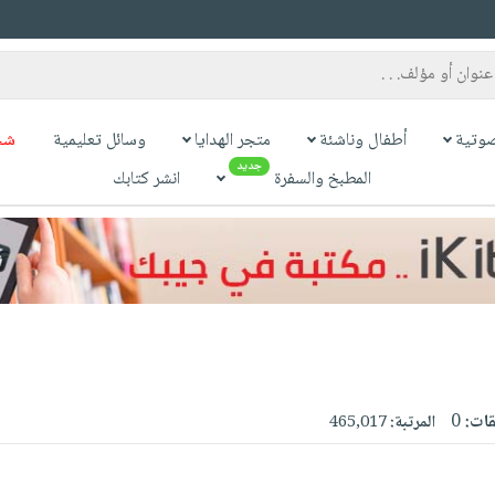
وتية
أطفال وناشئة
متجر الهدايا
وسائل تعليمية
شح
جديد
المطبخ والسفرة
انشر كتابك
قات:
0
المرتبة:
465,017