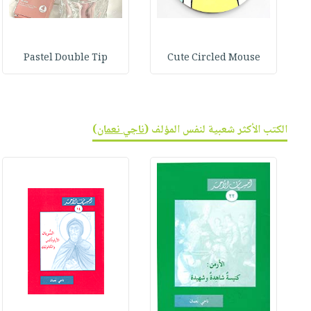
صابون
فيديوهات
عربة
أطفال
أسئلة
التسوق
مناسبات
يتكرر
Pastel Double Tip
Cute Circled Mouse
طرحها
نشرة
الإصدارات
خدمات
نيل
وفرات
الكتب الأكثر شعبية لنفس المؤلف (
ناجي نعمان
)
انشر
كتابك
تواصل
معنا