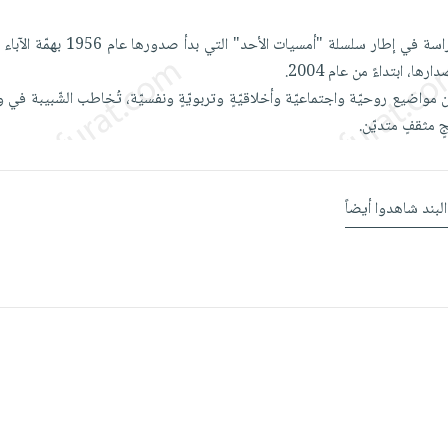
تندرج هذه الدّراسة في إطار سلسلة "أمسيات الأح
ا، ابتداءً من عام 2004.
واضيع روحيّة واجتماعيّة وأخلاقيّةٍ وتربويّةٍ ونفسيّة، تُخاطب الشّبيبة في وا
 مثقفٍ متديّن.
البند شاهدوا أيضاً