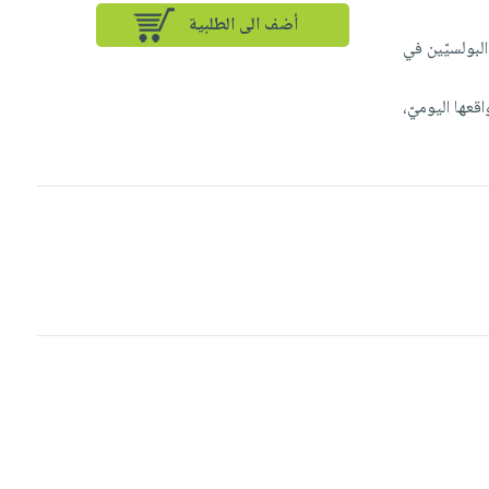
أضف الى الطلبية
د" التي بدأ صدورها عام 1956 بهمّة الآباء البولسيّين في
قعها اليوميّ،