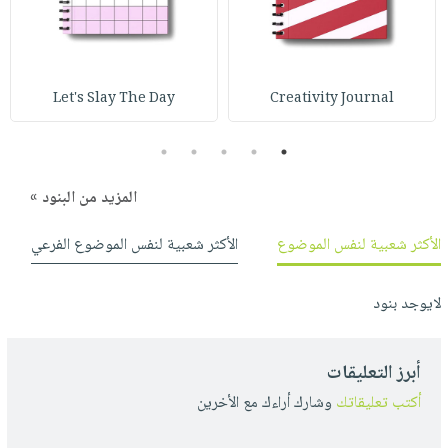
صابون
فيديوهات
عربة
أطفال
أسئلة
التسوق
مناسبات
يتكرر
Let's Slay The Day
Creativity Journal
طرحها
نشرة
الإصدارات
خدمات
5
4
3
2
1
نيل
وفرات
المزيد من البنود »
انشر
الأكثر شعبية لنفس الموضوع
الأكثر شعبية لنفس الموضوع الفرعي
كتابك
تواصل
معنا
لايوجد بنود
أبرز التعليقات
أكتب تعليقاتك
وشارك أراءك مع الأخرين