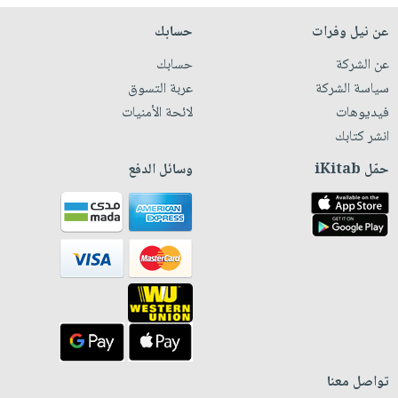
عن نيل وفرات
حسابك
عن الشركة
حسابك
سياسة الشركة
عربة التسوق
فيديوهات
لائحة الأمنيات
انشر كتابك
حمّل iKitab
وسائل الدفع
تواصل معنا