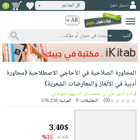
كل المتاجر
تسجيل دخول
0
كتب
ورقية
المواضيع
صدر
كتب
حديثاً
الكترونية
الأكثر
الصفحة
المحاورة الصلاحية في الأحاجي الاصطلاحية (محاورة
مبيعاً
الرئيسية
كتب
جوائز
أدبية في الألغاز والمعارضات الشعرية)
صدر
صوتية
شحن
لـ
تاج الدين علي بن محمد
،
ابن الدريهم الموصلي
حديثاً
الصفحة
مخفض
(0)
التعليقات:
0
المرتبة:
576,258
الأكثر
الرئيسية
عروض
أطفال
مبيعاً
masmu3
خاصة
وناشئة
كتب
3.40$
بلا
صفحات
مجانية
الصفحة
وسائل
حدود
مشوقة
%15
4.00$
الرئيسية