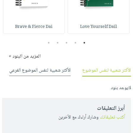
صابون
فيديوهات
عربة
أطفال
أسئلة
التسوق
مناسبات
يتكرر
Brave & Fierce Dai
Love Yourself Dail
طرحها
نشرة
الإصدارات
خدمات
5
4
3
2
1
نيل
وفرات
المزيد من البنود »
انشر
الأكثر شعبية لنفس الموضوع
الأكثر شعبية لنفس الموضوع الفرعي
كتابك
تواصل
لايوجد بنود
معنا
أبرز التعليقات
أكتب تعليقاتك
وشارك أراءك مع الأخرين