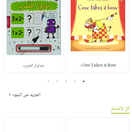
Cow Takes A Bow :
جداول الضرب
5
4
3
2
1
المزيد من البنود »
كل الأقسام