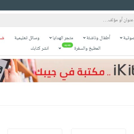
وتية
أطفال وناشئة
متجر الهدايا
وسائل تعليمية
شح
جديد
المطبخ والسفرة
انشر كتابك