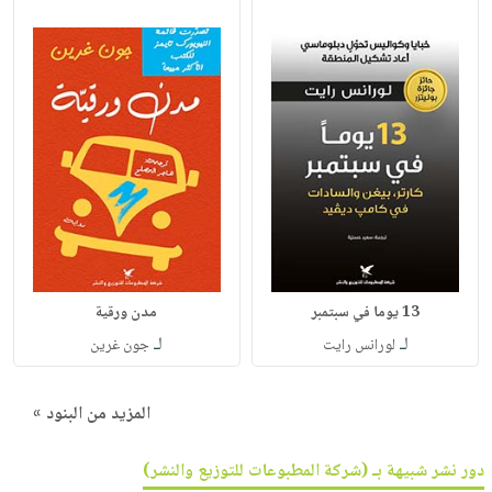
13 يوما في سبتمبر
مدن ورقية
لـ
لـ
لورانس رايت
جون غرين
المزيد من البنود »
دور نشر شبيهة بـ (شركة المطبوعات للتوزيع والنشر)