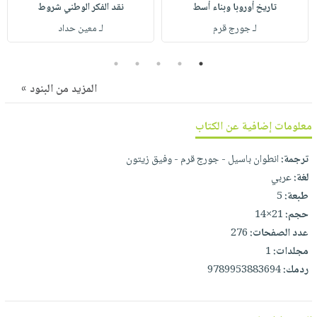
صابون
تاريخ أوروبا وبناء أسط
نقد الفكر الوطني شروط
فيديوهات
عربة
أطفال
لـ جورج قرم
لـ معين حداد
أسئلة
التسوق
مناسبات
يتكرر
5
4
3
2
1
طرحها
نشرة
المزيد من البنود »
الإصدارات
خدمات
نيل
معلومات إضافية عن الكتاب
وفرات
انشر
ترجمة:
انطوان باسيل - جورج قرم - وفيق زيتون
كتابك
لغة:
عربي
تواصل
طبعة:
5
معنا
حجم:
21×14
عدد الصفحات:
276
مجلدات:
1
ردمك:
9789953883694