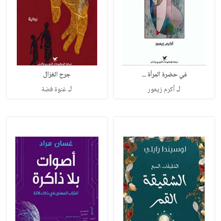
في حضرة المرأة ...
جرح الغزال
لـ
لـ
أكرم زيعور
غنوة فضة