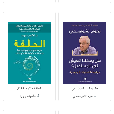
هل يمكننا العيش في
الحلقة - كيف تخلق
لـ
لـ
نعوم تشومسكي
جاكوب وورد