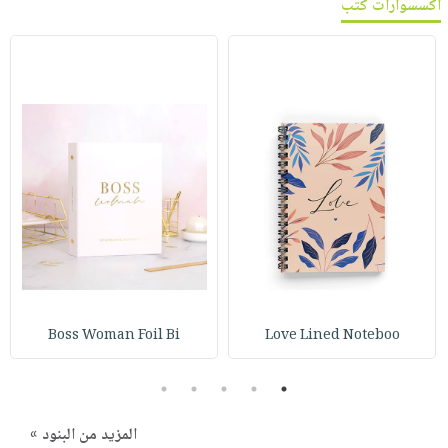
اكسسوارات كتب
Boss Woman Foil Bi
Love Lined Noteboo
5
4
3
2
1
المزيد من البنود »