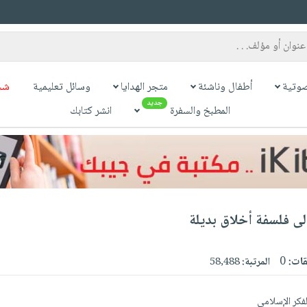
وتية
أطفال وناشئة
متجر الهدايا
وسائل تعليمية
شح
جديد
المطبخ والسفرة
انشر كتابك
لى فلسفة أخلاق بديلة
قات:
0
المرتبة:
58,488
لفكر الإسلامي