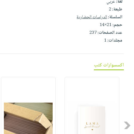
لغة:
عربي
صابون
فيديوهات
عربة
طبعة:
2
أطفال
أسئلة
التسوق
السلسلة:
الدراسات الحضارية
مناسبات
يتكرر
حجم:
21×14
طرحها
نشرة
عدد الصفحات:
237
الإصدارات
خدمات
مجلدات:
1
نيل
وفرات
انشر
اكسسوارات كتب
كتابك
تواصل
معنا
Previous