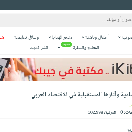
وتية
أطفال وناشئة
متجر الهدايا
وسائل تعليمية
شح
جديد
المطبخ والسفرة
انشر كتابك
ادية وآثارها المستقبلية في الاقتصاد العربي
ي
قات:
0
المرتبة:
102,998
يع