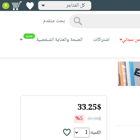
كل المتاجر
0
بحث متقدم
جديد
ن مجاني
اشتراكات
الصحة والعناية الشخصية
33.25$
%5
35.00$
الكمية: