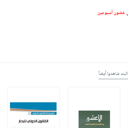
ي غضون أسبوعين
البند شاهدوا أيضاً