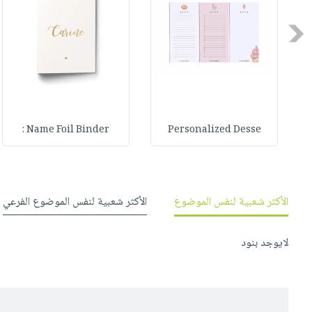
صابون
فيديوهات
عربة
أطفال
Previous
أسئلة
التسوق
مناسبات
يتكرر
طرحها
نشرة
الإصدارات
خدمات
نيل
وفرات
Name Foil Binder :
Personalized Desse
انشر
كتابك
تواصل
الأكثر شعبية لنفس الموضوع
الأكثر شعبية لنفس الموضوع الفرعي
معنا
لايوجد بنود