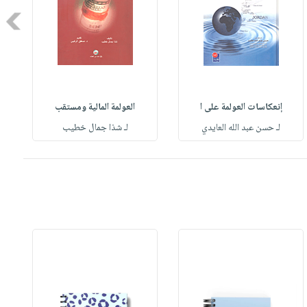
Next
إنعكاسات العولمة على ا
العولمة المالية ومستقب
لـ حسن عبد الله العايدي
لـ شذا جمال خطيب