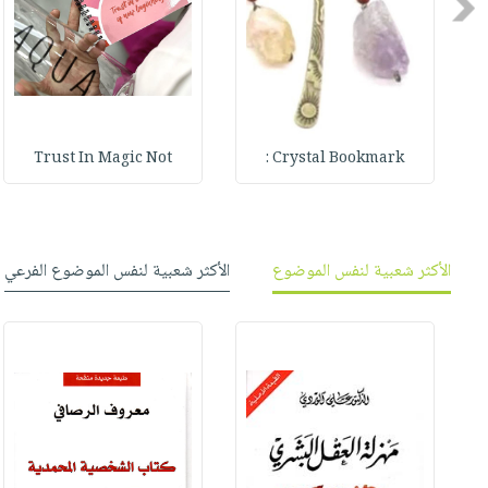
Previous
صابون
فيديوهات
عربة
أطفال
أسئلة
التسوق
مناسبات
يتكرر
طرحها
نشرة
الإصدارات
خدمات
Trust In Magic Not
Crystal Bookmark :
نيل
وفرات
انشر
كتابك
الأكثر شعبية لنفس الموضوع
الأكثر شعبية لنفس الموضوع الفرعي
تواصل
معنا