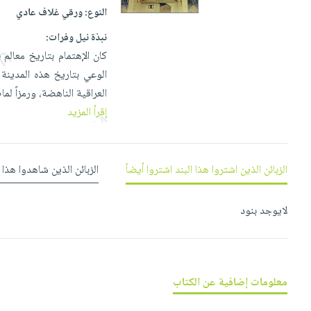
إختياراتنا
تعليمية
أسئلة
النوع:
ورقي غلاف عادي
إختياراتنا
المواضيع
iKitab
يتكرر
كتب
نبذة نيل وفرات:
بلا
الأكثر
طرحها
أكاديمية
الصحة
كان الإهتمام بتاريخ معالم 
حدود
مبيعاً
تحميل
والعناية
الوعي بتاريخ هذه المدينة 
صندوق
أسئلة
وسائل
masmu3
الشخصية
العراقية الناهضة، ورمزاً ل
القراءة
يتكرر
تعليمية
على
جديد
إقرأ المزيد
English
طرحها
صندوق
Android
books
الكل
تحميل
القراءة
تحميل
iKitab
أجهزة
جوائز
المطبخ
masmu3
الزبائن الذين اشتروا هذا البند اشتروا أيضاً
الزبائن الذين شاهدوا هذا 
على
العناية
والسفرة
على
Android
جديد
الشخصية
Apple
لايوجد بنود
تحميل
العناية
الكل
iKitab
وتصفيف
أواني
متجر
على
الشعر
الطهي
الهدايا
Apple
العناية
معلومات إضافية عن الكتاب
أدوات
بالجسم
أقسام
الخبز