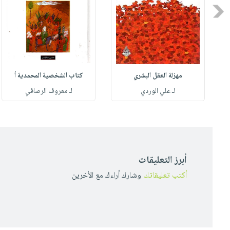
Previous
مهزلة العقل البشري
كتاب الشخصية المحمدية أ
له
لـ علي الوردي
لـ معروف الرصافي
أبرز التعليقات
أكتب تعليقاتك
وشارك أراءك مع الأخرين