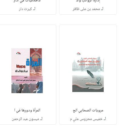
إدارة الرواتب والأ
الاخلاقيات في ادار
لـ
لـ
محمد بن على ظافر
كيرت دار
مرويات الصحابي الج
المرأة ودورها في ا
لـ
لـ
خميس محروس علي م
ميسون عبد الرحمن