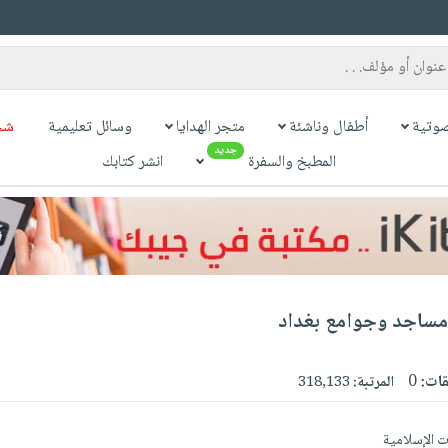
وتية
أطفال وناشئة
متجر الهدايا
وسائل تعليمية
شح
جديد
المطبخ والسفرة
انشر كتابك
 مساجد وجوامع بغداد
قات:
0
المرتبة:
318,133
ت الإسلامية