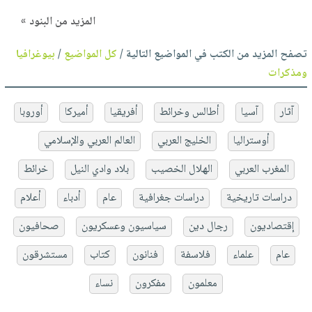
المزيد من البنود »
تصفح المزيد من الكتب في المواضيع التالية /
كل المواضيع
/
بيوغرافيا
ومذكرات
آثار
آسيا
أطالس وخرائط
أفريقيا
أميركا
أوروبا
أوستراليا
الخليج العربي
العالم العربي والإسلامي
المغرب العربي
الهلال الخصيب
بلاد وادي النيل
خرائط
دراسات تاريخية
دراسات جغرافية
عام
أدباء
أعلام
إقتصاديون
رجال دين
سياسيون وعسكريون
صحافيون
عام
علماء
فلاسفة
فنانون
كتاب
مستشرقون
معلمون
مفكرون
نساء