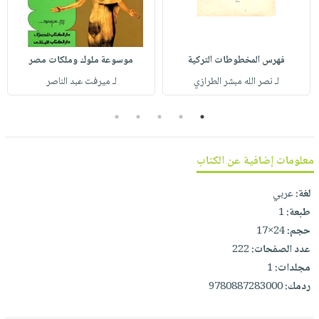
صابون
فيديوهات
عربة
أطفال
أسئلة
التسوق
مناسبات
يتكرر
فهرس المخطوطات التركية
موسوعة ملوك وملكات مصر
طرحها
نشرة
لـ نصر الله مبشر الطرازي
لـ ميرفت عبد الناصر
الإصدارات
خدمات
نيل
5
4
3
2
1
وفرات
انشر
معلومات إضافية عن الكتاب
كتابك
لغة:
عربي
تواصل
طبعة:
1
معنا
حجم:
24×17
عدد الصفحات:
222
مجلدات:
1
ردمك:
9780887283000