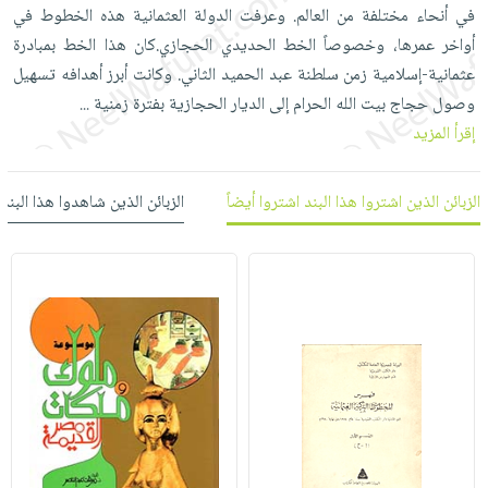
العناية
الأكثر
في أنحاء مختلفة من العالم. وعرفت الدولة العثمانية هذه الخطوط في
شحن
أدوات
بالأسنان
مبيعاً
أواخر عمرها، وخصوصاً الخط الحديدي الحجازي.كان هذا الخط بمبادرة
مجاني
المائدة
الحمية
عثمانية-إسلامية زمن سلطنة عبد الحميد الثاني. وكانت أبرز أهدافه تسهيل
العودة
بنود
الأوعية
والتغذية
وصول حجاج بيت الله الحرام إلى الديار الحجازية بفترة زمنية
للمدارس
...
مختارة
والتخزين
اشتراكات
إقرأ المزيد
اكسسوارات
أدوات
كتب
كل
بحث
المطبخ
الاشتراكات
اكسسوارات
الزبائن الذين اشتروا هذا البند اشتروا أيضاً
الزبائن الذين شاهدوا هذا البند
متقدم
منزلية
صندوق
القراءة
اكسسوارات
iKitab
ملابس
نيل
بلا
مطرزات
وفرات
حدود
حقائب
عن
حسابك
حلي
الشركة
عناية
لائحة
سياسة
بالذات
الأمنيات
الشركة