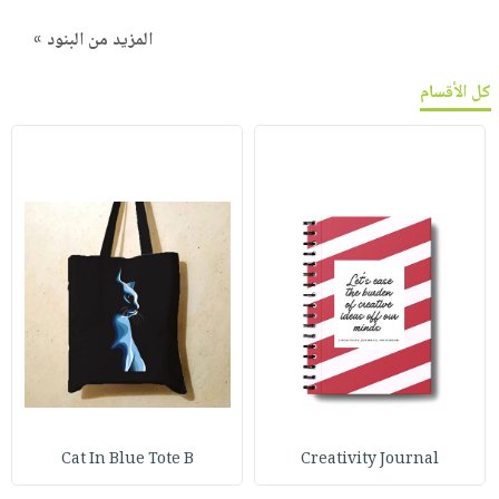
صابون
فيديوهات
عربة
المزيد من البنود »
أطفال
أسئلة
التسوق
مناسبات
يتكرر
كل الأقسام
طرحها
نشرة
الإصدارات
خدمات
نيل
وفرات
انشر
كتابك
تواصل
معنا
Cat In Blue Tote B
Creativity Journal