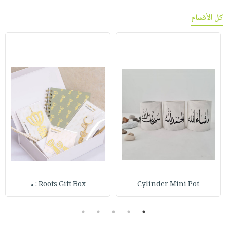
كل الأقسام
Cylinder Mini Pot
Roots Gift Box : م
5
4
3
2
1