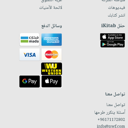
سياسة الشركة
عربة التسوق
فيديوهات
لائحة الأمنيات
انشر كتابك
حمّل iKitab
وسائل الدفع
تواصل معنا
تواصل معنا
أسئلة يتكرر طرحها
+96171172802
info@nwf.com