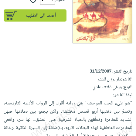
إختياراتنا
الكمية:
تعليمية
أسئلة
إختياراتنا
المواضيع
iKitab
يتكرر
أضف الى الطلبية
كتب
بلا
الأكثر
طرحها
أكاديمية
الصحة
حدود
مبيعاً
تحميل
والعناية
صندوق
أسئلة
إختياراتنا
masmu3
الشخصية
القراءة
يتكرر
وسائل
على
جديد
English
طرحها
تعليمية
Android
books
الكل
تحميل
صندوق
تحميل
iKitab
أجهزة
القراءة
المطبخ
تاريخ النشر:
31/12/2007
masmu3
على
العناية
الناشر:
دار برزان للنشر
والسفرة
على
جوائز
Android
جديد
الشخصية
النوع:
ورقي غلاف عادي
Apple
نبذة الناشر:
تحميل
العناية
الكل
"شواطىء الحب الموحشة" هي رواية أقرب إلى الرواية الأدبية التاريخية،
iKitab
وتصفيف
أواني
متجر
وتضمّ بين دفتيها أربع قصص مختلفة، ولكن يجمع بين بطلاتها حبهن
على
الشعر
الطهي
الهدايا
الشديد للمغامرة وتعلّقهن بالحياة الشرقية حتى العشق... إنها سرد واقعي
Apple
العناية
أدوات
للمغامرات العاطفية لهذه البطلات الأربع، بالإضافة إلى السيرة الذاتية لرحّالة
بالجسم
أقسام
الخبز