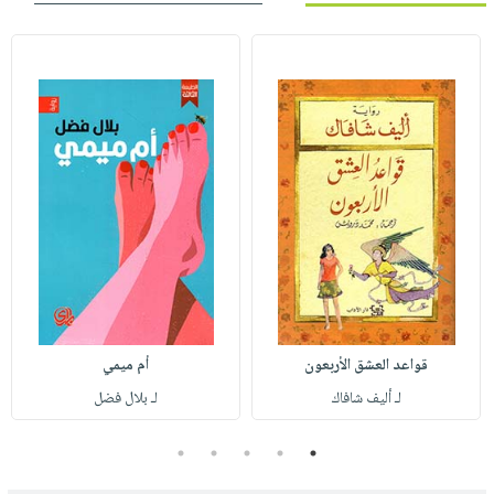
قواعد العشق الأربعون
أم ميمي
لـ أليف شافاك
لـ بلال فضل
5
4
3
2
1