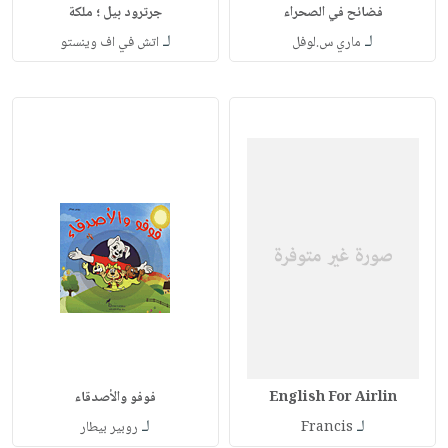
فضائح في الصحراء
جرترود بيل ؛ ملكة
لـ
لـ
ماري س.لوفل
اتش في اف وينستو
English For Airlin
فوفو والأصدقاء
لـ
لـ
Francis
روبير بيطار