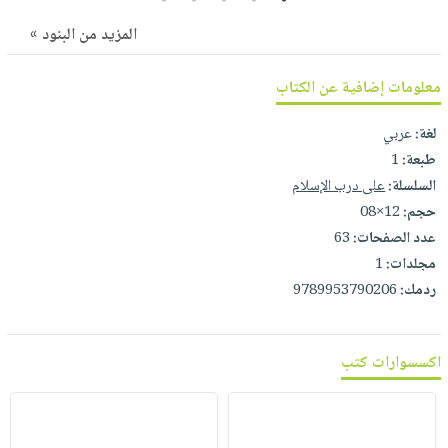
صابون
فيديوهات
عربة
المزيد من البنود »
أطفال
أسئلة
التسوق
مناسبات
يتكرر
معلومات إضافية عن الكتاب
طرحها
نشرة
الإصدارات
خدمات
لغة:
عربي
نيل
طبعة:
1
السلسلة:
على درب الإسلام
وفرات
حجم:
12×08
انشر
عدد الصفحات:
63
كتابك
مجلدات:
1
تواصل
ردمك:
9789953790206
معنا
اكسسوارات كتب