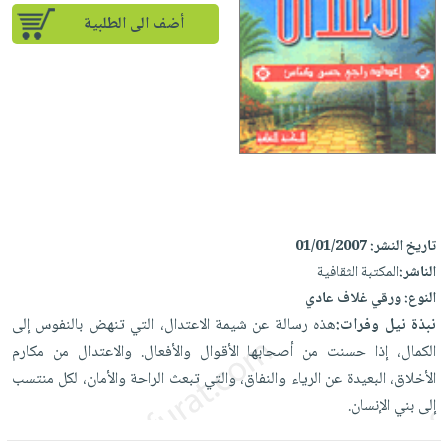
إختياراتنا
تعليمية
أسئلة
إختياراتنا
أضف الى الطلبية
المواضيع
iKitab
يتكرر
كتب
بلا
الأكثر
طرحها
أكاديمية
الصحة
حدود
مبيعاً
تحميل
والعناية
صندوق
أسئلة
إختياراتنا
masmu3
الشخصية
القراءة
يتكرر
وسائل
على
جديد
English
طرحها
تعليمية
Android
books
الكل
تحميل
صندوق
تحميل
iKitab
أجهزة
القراءة
المطبخ
masmu3
تاريخ النشر:
01/01/2007
على
العناية
والسفرة
على
جوائز
الناشر:
المكتبة الثقافية
Android
جديد
الشخصية
Apple
النوع:
ورقي غلاف عادي
تحميل
العناية
نبذة نيل وفرات:
هذه رسالة عن شيمة الاعتدال، التي تنهض بالنفوس إلى
الكل
iKitab
وتصفيف
الكمال، إذا حسنت من أصحابها الأقوال والأفعال. والاعتدال من مكارم
أواني
متجر
على
الشعر
الأخلاق، البعيدة عن الرياء والنفاق، والتي تبعث الراحة والأمان، لكل منتسب
الطهي
الهدايا
Apple
العناية
إلى بني الإنسان.
أدوات
بالجسم
أقسام
الخبز