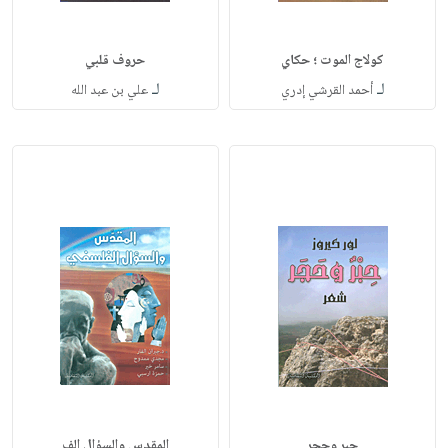
كولاج الموت ؛ حكاي
حروف قلبي
لـ
لـ
أحمد القرشي إدري
علي بن عبد الله
حبر وحجر
المقدس والسؤال الف