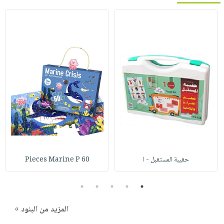
حقيبة المستقبل - ا
60 Pieces Marine P
5
4
3
2
1
المزيد من البنود »