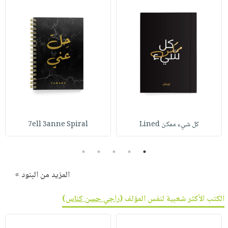
كل شيء ممكن Lined
7ell 3anne Spiral
5
4
3
2
1
المزيد من البنود »
الكتب الأكثر شعبية لنفس المؤلف (
راجي حسن كناس
)