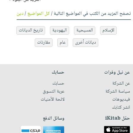
تصفح المزيد من الكتب في المواضيع التالية /
كل المواضيع
/
دين
الإسلام
المسيحية
اليهودية
تاريخ الديانات
ديانات أخرى
عام
مقارنات
عن نيل وفرات
حسابك
عن الشركة
حسابك
سياسة الشركة
عربة التسوق
فيديوهات
لائحة الأمنيات
انشر كتابك
حمّل iKitab
وسائل الدفع