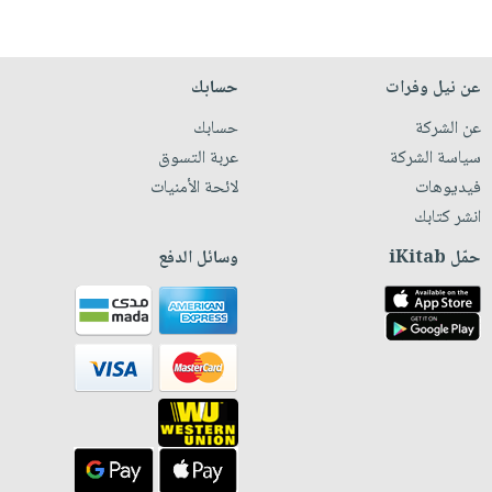
عن نيل وفرات
حسابك
عن الشركة
حسابك
سياسة الشركة
عربة التسوق
فيديوهات
لائحة الأمنيات
انشر كتابك
حمّل iKitab
وسائل الدفع