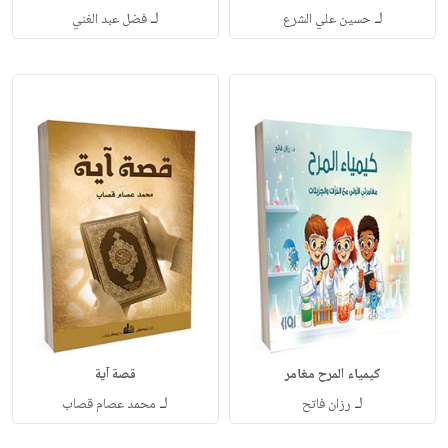
لـ
لـ
حسين علي الشرع
فضل عبد الغني
كيمياء المرح مغامر
قصة آية
لـ
لـ
رزان فاتح
محمد عصام قصاب