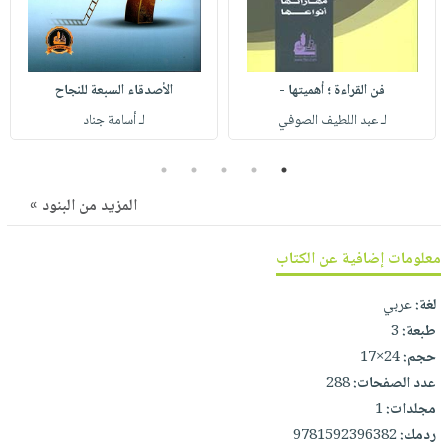
صابون
فيديوهات
عربة
أطفال
أسئلة
التسوق
مناسبات
يتكرر
فن القراءة ؛ أهميتها -
الأصدقاء السبعة للنجاح
طرحها
نشرة
لـ عبد اللطيف الصوفي
لـ أسامة جناد
الإصدارات
خدمات
نيل
5
4
3
2
1
وفرات
المزيد من البنود »
انشر
كتابك
معلومات إضافية عن الكتاب
تواصل
معنا
لغة:
عربي
طبعة:
3
حجم:
24×17
عدد الصفحات:
288
مجلدات:
1
ردمك:
9781592396382