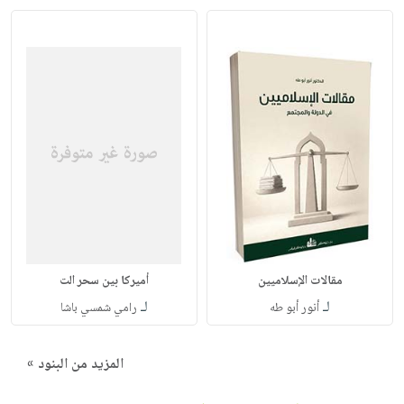
مقالات الإسلاميين
أميركا بين سحر الت
لـ
لـ
أنور أبو طه
رامي شمسي باشا
المزيد من البنود »