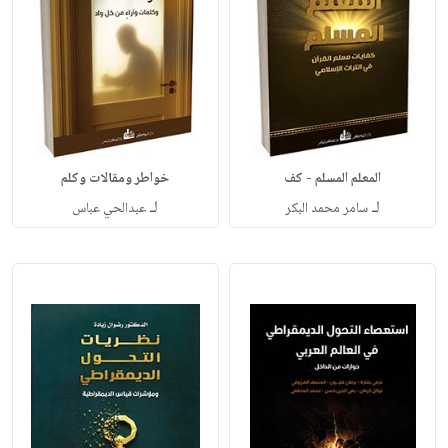
المعلم المسلم - كف
خواطر ومقالات وكلم
لـ
لـ
سامر محمد البكر
عبدالحي عباس