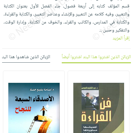
العناية
الأكثر
شحن
قسم المؤلف كتابه إلى أربعة فصول، جاء الفصل الأول بعنوان الكتابة
أدوات
بالأسنان
مبيعاً
مجاني
والتعبير، وفيه كلامه عن التعبير والإنشاء وعناصر التعبير، والكتابة والقراءة،
المائدة
الحمية
العودة
والكتابة في المدارس، والكاتب والقراء، والخوف من الكتابة، وإدارة الوقت،
بنود
الأوعية
والتغذية
للمدارس
والتفكير وحسن
...
مختارة
والتخزين
اشتراكات
اكسسوارات
إقرأ المزيد
أدوات
كتب
كل
بحث
المطبخ
الاشتراكات
اكسسوارات
متقدم
الزبائن الذين اشتروا هذا البند اشتروا أيضاً
الزبائن الذين شاهدوا هذا البند
منزلية
صندوق
القراءة
اكسسوارات
iKitab
ملابس
نيل
بلا
مطرزات
وفرات
حدود
حقائب
عن
حسابك
حلي
الشركة
عناية
لائحة
سياسة
بالذات
الأمنيات
الشركة