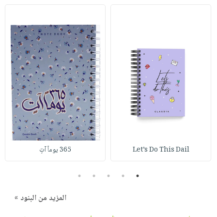
Let’s Do This Dail
365 يوماً آتٍ
5
4
3
2
1
المزيد من البنود »