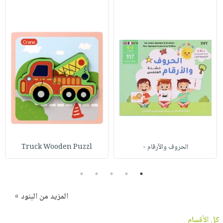
الحروف والأرقام -
Truck Wooden Puzzl
5
4
3
2
1
المزيد من البنود »
كل الأقسام