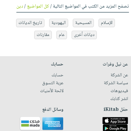
تصفح المزيد من الكتب في المواضيع التالية /
كل المواضيع
/
دين
الإسلام
المسيحية
اليهودية
تاريخ الديانات
ديانات أخرى
عام
مقارنات
عن نيل وفرات
حسابك
عن الشركة
حسابك
سياسة الشركة
عربة التسوق
فيديوهات
لائحة الأمنيات
انشر كتابك
حمّل iKitab
وسائل الدفع