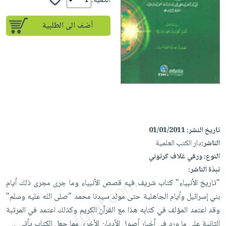
إختياراتنا
الكمية:
تعليمية
أسئلة
إختياراتنا
المواضيع
iKitab
يتكرر
أضف الى الطلبية
كتب
بلا
الأكثر
طرحها
أكاديمية
الصحة
حدود
مبيعاً
تحميل
والعناية
صندوق
أسئلة
إختياراتنا
masmu3
الشخصية
القراءة
يتكرر
وسائل
على
جديد
English
طرحها
تعليمية
Android
books
الكل
تحميل
صندوق
تحميل
iKitab
أجهزة
القراءة
المطبخ
masmu3
على
العناية
تاريخ النشر:
01/01/2011
والسفرة
على
جوائز
Android
جديد
الشخصية
الناشر:
دار الكتب العلمية
Apple
النوع:
ورقي غلاف كرتوني
تحميل
العناية
الكل
نبذة الناشر:
iKitab
وتصفيف
أواني
متجر
"تاريخ الأنبياء" كتاب شريف فيه قصص الأنبياء وما جرى مجرى ذلك أيام
على
الشعر
الطهي
الهدايا
بني إسرائيل وأيام الجاهلية حتى مولد سيدنا محمد "صلى الله عليه وسلم"
Apple
العناية
أدوات
وقد اعتمد المؤلف في كتابه هذا مع القرآن الكريم وكذلك اعتمد في المرتبة
بالجسم
أقسام
الخبز
الثانية على ما ورد في أخبار أصول الأديان الأخرى مما جعل الكتاب يأتي
...