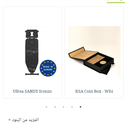
Ufesa SANDY Ironin
KSA Coin Box - Whi
5
4
3
2
1
المزيد من البنود »