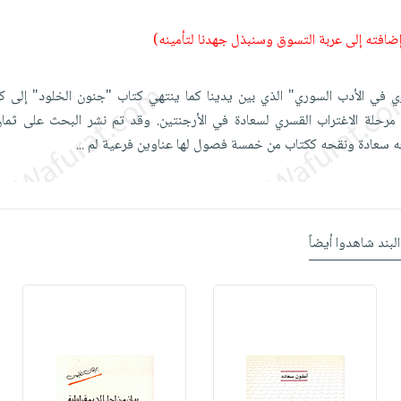
 إضافته إلى عربة التسوق وسنبذل جهدنا لتأمينه)
ي في الأدب السوري" الذي بين يدينا كما ينتهي كتاب "جنون الخلود" إلى كت
 1938-1947 وهي مرحلة الاغتراب القسري لسعادة في الأرجنتين. وقد تم نشر البحث على 
ه سعادة ونقحه ككتاب من خمسة فصول لها عناوين فرعية لم
...
البند شاهدوا أيضاً