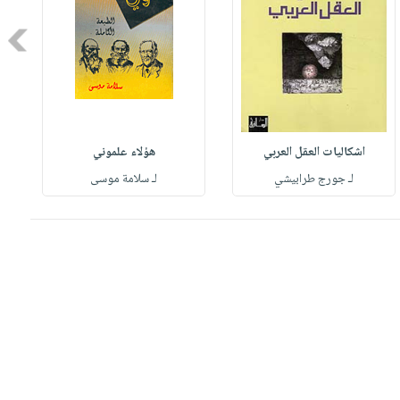
Next
اشكاليات العقل العربي
هؤلاء علموني
لـ جورج طرابيشي
لـ سلامة موسى