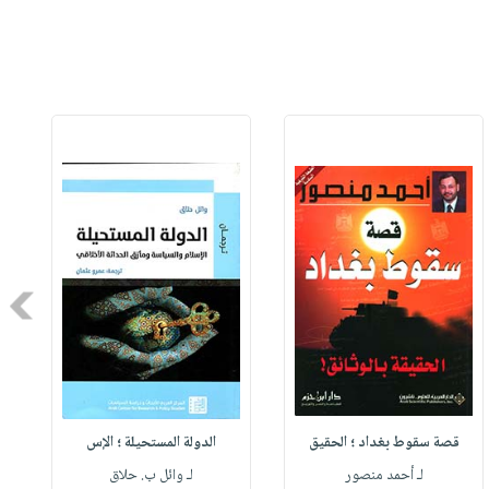
Next
قصة سقوط بغداد ؛ الحقيق
الدولة المستحيلة ؛ الإس
لـ أحمد منصور
لـ وائل ب. حلاق
ل