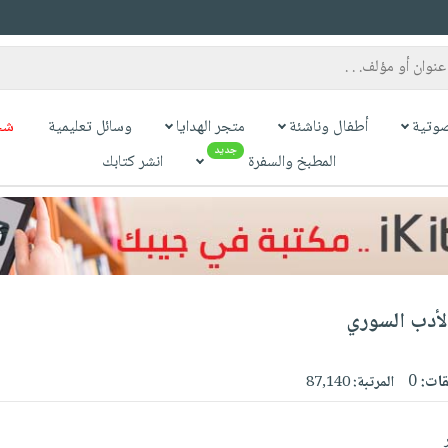
وتية
أطفال وناشئة
متجر الهدايا
وسائل تعليمية
شح
جديد
المطبخ والسفرة
انشر كتابك
لأدب السوري
قات:
0
المرتبة:
87,140