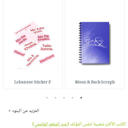
Lebanese Sticker P
Moon & Back Scrapb
5
4
3
2
1
المزيد من البنود »
الكتب الأكثر شعبية لنفس المؤلف (
عبد المنعم الهاشمي
)