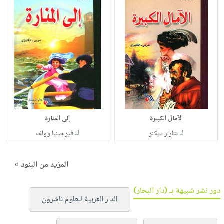
الآمال الكبيرة
إلى المنارة
لـ
لـ
شارلز ديكنز
فيرجينيا وولف
المزيد من البنود »
دور نشر شبيهة بـ (دار البحار)
الدار العربية للعلوم ناشرون