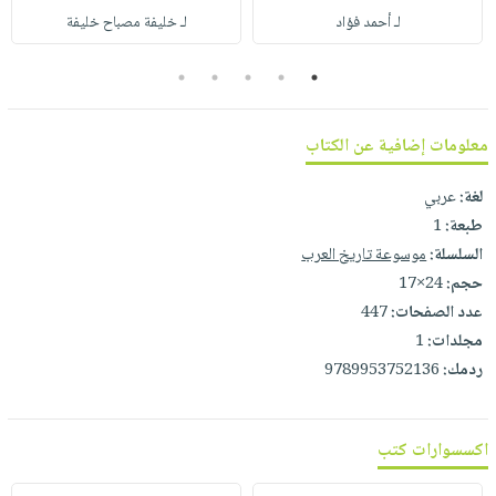
صابون
فيديوهات
لـ أحمد فؤاد
لـ خليفة مصباح خليفة
عربة
أطفال
أسئلة
التسوق
5
4
3
2
1
مناسبات
يتكرر
طرحها
نشرة
الإصدارات
معلومات إضافية عن الكتاب
خدمات
نيل
لغة:
عربي
وفرات
طبعة:
1
انشر
السلسلة:
موسوعة تاريخ العرب
كتابك
حجم:
24×17
تواصل
عدد الصفحات:
447
معنا
مجلدات:
1
ردمك:
9789953752136
اكسسوارات كتب