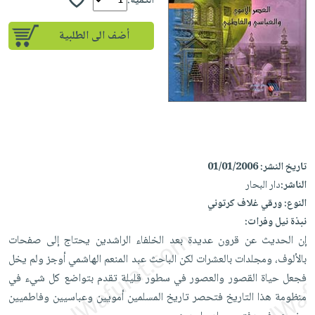
إختياراتنا
الكمية:
تعليمية
أسئلة
إختياراتنا
المواضيع
iKitab
يتكرر
أضف الى الطلبية
كتب
بلا
الأكثر
طرحها
أكاديمية
الصحة
حدود
مبيعاً
تحميل
والعناية
صندوق
أسئلة
إختياراتنا
masmu3
الشخصية
القراءة
يتكرر
وسائل
على
جديد
English
طرحها
تعليمية
Android
books
الكل
تحميل
صندوق
تحميل
iKitab
أجهزة
القراءة
المطبخ
masmu3
تاريخ النشر:
01/01/2006
على
العناية
والسفرة
الناشر:
دار البحار
على
جوائز
Android
جديد
الشخصية
النوع:
ورقي غلاف كرتوني
Apple
تحميل
نبذة نيل وفرات:
العناية
الكل
iKitab
إن الحديث عن قرون عديدة بعد الخلفاء الراشدين يحتاج إلى صفحات
وتصفيف
أواني
متجر
على
بالألوف، ومجلدات بالعشرات لكن الباحث عبد المنعم الهاشمي أوجز ولم يخل
الشعر
الطهي
الهدايا
Apple
فجعل حياة القصور والعصور في سطور قليلة تقدم بتواضع كل شيء في
العناية
أدوات
منظومة هذا التاريخ فتحصر تاريخ المسلمين أمويين وعباسيين وفاطميين
بالجسم
أقسام
الخبز