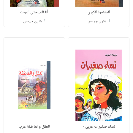
المغامرة الكبرى
أنا لك.. حتى الموت
لـ
لـ
هنري جيمس
هنري جيمس
نساء صغيرات عربي -
العقل والعاطفة عرب