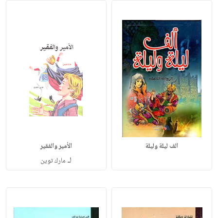
الف ليلة وليلة
الأمير والفقير
لـ
مارك توين