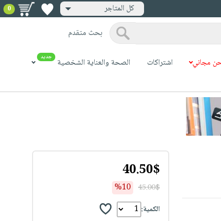
كل المتاجر
0
بحث متقدم
جديد
ن مجاني
اشتراكات
الصحة والعناية الشخصية
40.50$
%10
45.00$
الكمية: