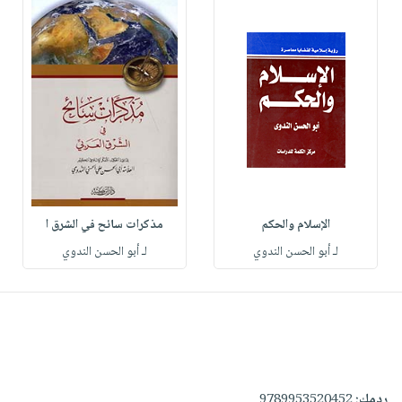
الإسلام والحكم
مذكرات سائح في الشرق ا
لـ أبو الحسن الندوي
لـ أبو الحسن الندوي
ردمك:
9789953520452