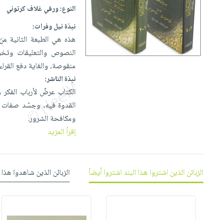
إختياراتنا
تعليمية
أسئلة
النوع:
ورقي غلاف كرتوني
إختياراتنا
المواضيع
iKitab
يتكرر
كتب
نبذة نيل وفرات:
بلا
الأكثر
طرحها
أكاديمية
الصحة
هذه هي الطبعة الثانية من 
حدود
مبيعاً
تحميل
والعناية
النصوص والتعليقات وتخريج
صندوق
أسئلة
إختياراتنا
masmu3
الشخصية
منقوصة، والغاية دفع القراء
القراءة
يتكرر
وسائل
على
جديد
نبذة الناشر:
English
طرحها
تعليمية
Android
الكتاب عرضٌ لأرباب الفكر و
books
الكل
تحميل
صندوق
تحميل
القدوة فيه، وجسّد صفات الد
iKitab
أجهزة
القراءة
المطبخ
masmu3
ومكافحة الشرور.
على
العناية
والسفرة
على
جوائز
إقرأ المزيد
Android
جديد
الشخصية
Apple
تحميل
العناية
الكل
iKitab
وتصفيف
الزبائن الذين اشتروا هذا البند اشتروا أيضاً
الزبائن الذين شاهدوا هذا 
أواني
متجر
على
الشعر
الطهي
الهدايا
Apple
العناية
أدوات
بالجسم
أقسام
الخبز