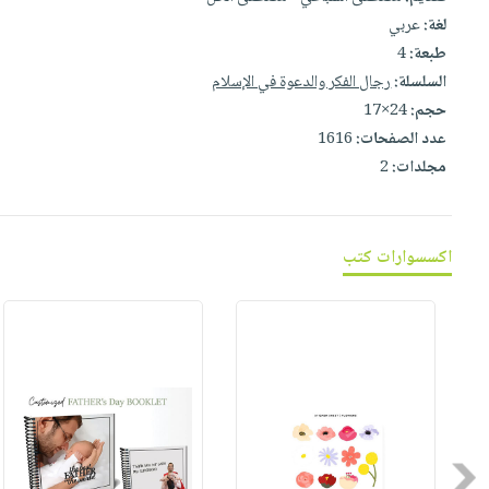
صابون
فيديوهات
لغة:
عربي
عربة
أطفال
أسئلة
طبعة:
4
التسوق
مناسبات
يتكرر
السلسلة:
رجال الفكر والدعوة في الإسلام
طرحها
حجم:
24×17
نشرة
عدد الصفحات:
1616
الإصدارات
خدمات
مجلدات:
2
نيل
وفرات
انشر
اكسسوارات كتب
كتابك
تواصل
معنا
Previous