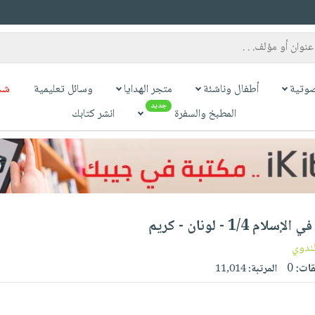
وتية
أطفال وناشئة
متجر الهدايا
وسائل تعليمية
شح
جديد
المطبخ والسفرة
انشر كتابك
1/4 - لونان - كريم
لندوي
قات:
0
المرتبة:
11,014