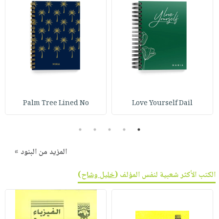
Palm Tree Lined No
Love Yourself Dail
5
4
3
2
1
المزيد من البنود »
الكتب الأكثر شعبية لنفس المؤلف (
خليل وشاح
)