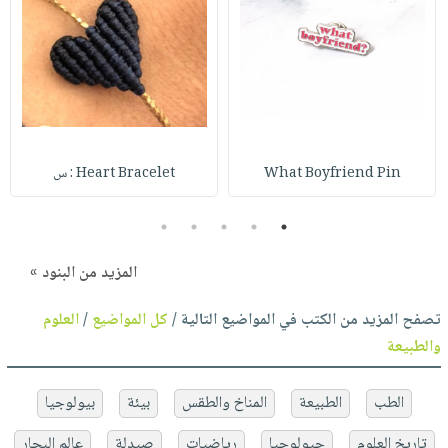
What Boyfriend Pin
Heart Bracelet : س
5
4
3
2
1
المزيد من البنود »
تصفح المزيد من الكتب في المواضيع التالية /
كل المواضيع
/
العلوم
والطبيعة
الطب
الطبيعة
المناخ والطقس
بيئة
بيولوجيا
تاريخ العلوم
جيولوجيا
رياضيات
صيدلة
عالم البحار