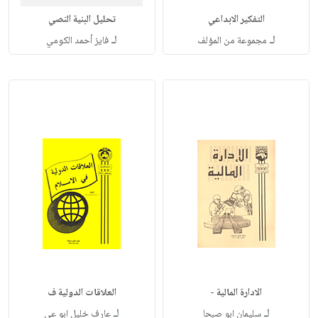
التفكير الابداعي
تحليل البنية النصي
لـ
لـ
مجموعة من المؤلف
فايز أحمد الكومي
الادارة المالية -
العلاقات الدولية ف
لـ
لـ
سليمان ابو صبحا
عارف خليل ابو عي