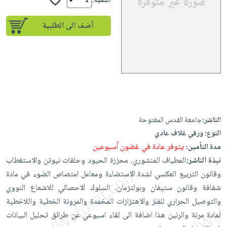
إختياراتنا
الكمية:
تعليمية
أسئلة
إختياراتنا
المواضيع
iKitab
يتكرر
أضف الى الطلبية
كتب
بلا
الأكثر
طرحها
أكاديمية
الصحة
حدود
مبيعاً
تحميل
والعناية
صندوق
أسئلة
وسائل
masmu3
الشخصية
القراءة
يتكرر
تعليمية
على
جديد
English
طرحها
صندوق
Android
books
الكل
تحميل
القراءة
تحميل
iKitab
أجهزة
جوائز
المطبخ
masmu3
الناشر:
جامعة القدس المفتوحة
على
العناية
والسفرة
النوع:
ورقي غلاف عادي
على
Android
جديد
الشخصية
يتوفر عادة في غضون أسبوعين
مدة التأمين:
Apple
تحميل
العناية
نبذة الناشر:
المطياف المنشوري، محززة الحيود وحلقات نيوتن والاستقطاب
الكل
iKitab
وتصفيف
وقانون التربيع العكسي لشدة الاستضاءة ومعامل امتصاص الضوء في مادة
أواني
متجر
على
الشعر
شفافة وقانون ستيفان وبولتزمان، السلوك الاحصائي للاشعاع النووي
الطهي
الهدايا
Apple
والتوصيل الحراري للفلز والاهتزازات المخمدة والمرونة الخطية واللاخطية
العناية
أدوات
لمادة مرنة والرنين هذا اضافة الى لقاء اسبوعي عن طرائق تحليل البيانات
بالجسم
أقسام
الخبز