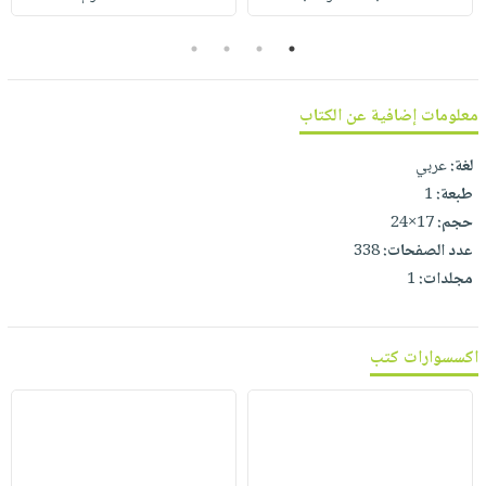
صابون
فيديوهات
عربة
أطفال
4
3
2
1
أسئلة
التسوق
مناسبات
يتكرر
طرحها
نشرة
معلومات إضافية عن الكتاب
الإصدارات
خدمات
لغة:
عربي
نيل
طبعة:
1
وفرات
حجم:
17×24
انشر
عدد الصفحات:
338
كتابك
مجلدات:
1
تواصل
معنا
اكسسوارات كتب