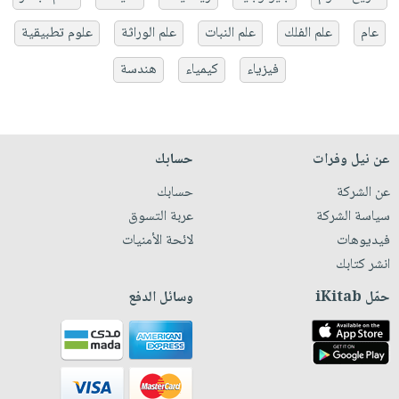
عام
علم الفلك
علم النبات
علم الوراثة
علوم تطبيقية
فيزياء
كيمياء
هندسة
عن نيل وفرات
حسابك
عن الشركة
حسابك
سياسة الشركة
عربة التسوق
فيديوهات
لائحة الأمنيات
انشر كتابك
حمّل iKitab
وسائل الدفع