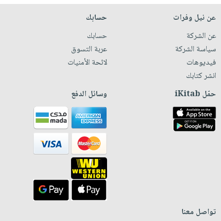
عن نيل وفرات
حسابك
عن الشركة
حسابك
سياسة الشركة
عربة التسوق
فيديوهات
لائحة الأمنيات
انشر كتابك
حمّل iKitab
وسائل الدفع
تواصل معنا