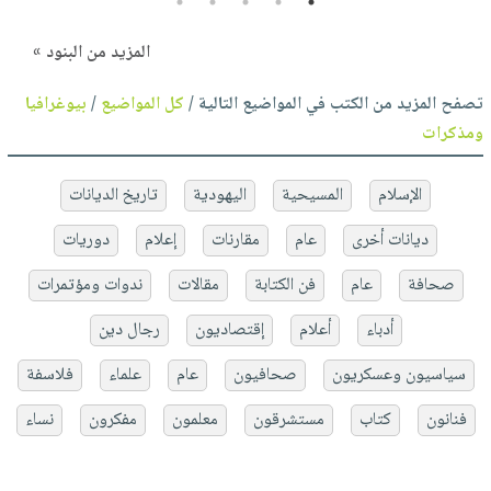
5
4
3
2
1
المزيد من البنود »
تصفح المزيد من الكتب في المواضيع التالية /
كل المواضيع
/
بيوغرافيا
ومذكرات
الإسلام
المسيحية
اليهودية
تاريخ الديانات
ديانات أخرى
عام
مقارنات
إعلام
دوريات
صحافة
عام
فن الكتابة
مقالات
ندوات ومؤتمرات
أدباء
أعلام
إقتصاديون
رجال دين
سياسيون وعسكريون
صحافيون
عام
علماء
فلاسفة
فنانون
كتاب
مستشرقون
معلمون
مفكرون
نساء