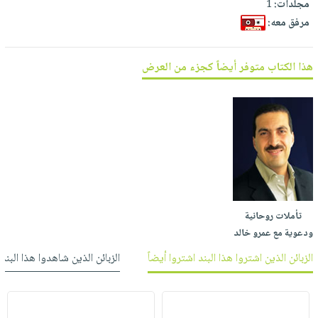
مجلدات:
1
العناية
الأكثر
شحن
أدوات
مرفق معه:
بالأسنان
مبيعاً
مجاني
المائدة
الحمية
العودة
بنود
الأوعية
هذا الكتاب متوفر أيضاً كجزء من العرض
والتغذية
للمدارس
مختارة
والتخزين
اشتراكات
اكسسوارات
أدوات
كتب
كل
بحث
المطبخ
الاشتراكات
اكسسوارات
متقدم
منزلية
صندوق
القراءة
اكسسوارات
iKitab
ملابس
نيل
بلا
مطرزات
تأملات روحانية
وفرات
حدود
ودعوية مع عمرو خالد
حقائب
عن
حسابك
الزبائن الذين اشتروا هذا البند اشتروا أيضاً
الزبائن الذين شاهدوا هذا البند
حلي
الشركة
عناية
لائحة
سياسة
بالذات
الأمنيات
الشركة