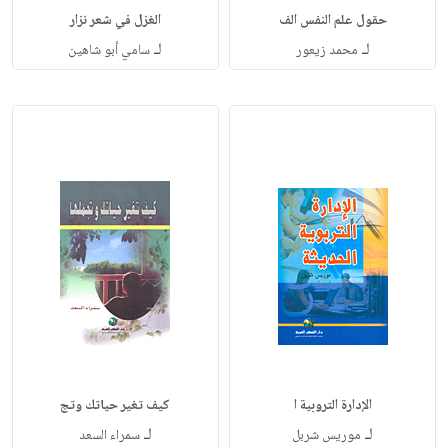
حقول علم النفس الف
الغزل في شعر نزار
لـ
لـ
محمد زيعور
سامي أبو شاهين
الإدارة التروبية ا
كيف تغير حياتك وتج
لـ
لـ
موريس شربل
سمراء السعد