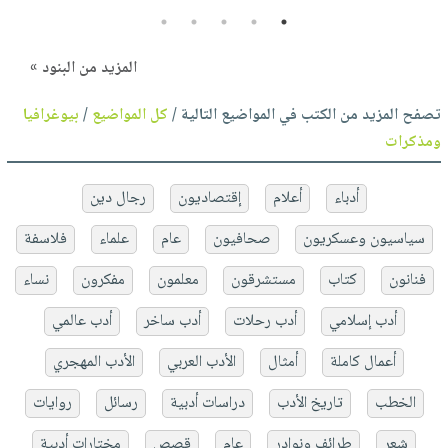
5
4
3
2
1
المزيد من البنود »
تصفح المزيد من الكتب في المواضيع التالية /
كل المواضيع
/
بيوغرافيا
ومذكرات
أدباء
أعلام
إقتصاديون
رجال دين
سياسيون وعسكريون
صحافيون
عام
علماء
فلاسفة
فنانون
كتاب
مستشرقون
معلمون
مفكرون
نساء
أدب إسلامي
أدب رحلات
أدب ساخر
أدب عالمي
أعمال كاملة
أمثال
الأدب العربي
الأدب المهجري
الخطب
تاريخ الأدب
دراسات أدبية
رسائل
روايات
شعر
طرائف ونوادر
عام
قصص
مختارات أدبية