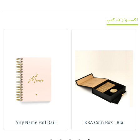
اكسسوارات كتب
Any Name Foil Dail
KSA Coin Box - Bla
5
4
3
2
1