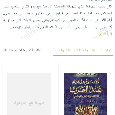
العناية
الأكثر
شحن
كان لعصر النهضة الذي شهدته المنطقة العربية مع بدء القرن التاسع عشر
أدوات
بالأسنان
مبيعاً
مجاني
للميلاد، وما رافق هذا العصر من تطور علمي وفكري واجتماعي وسياسي،
المائدة
الحمية
العودة
أبلغ الأثر في بعث الأدب العربي من كبوته، وفي إحياء التراث التي يعتز به
بنود
الأوعية
والتغذية
للمدارس
كل عربي، وذلك على أيدي كوكبة من الأعلام الذين حملوا لواء النهضة
...
مختارة
والتخزين
اشتراكات
اكسسوارات
إقرأ المزيد
أدوات
كتب
كل
بحث
المطبخ
الاشتراكات
اكسسوارات
متقدم
الزبائن الذين اشتروا هذا البند اشتروا أيضاً
الزبائن الذين شاهدوا هذا البند
منزلية
صندوق
القراءة
اكسسوارات
iKitab
ملابس
نيل
بلا
مطرزات
وفرات
حدود
حقائب
عن
حسابك
حلي
الشركة
عناية
لائحة
سياسة
بالذات
الأمنيات
الشركة