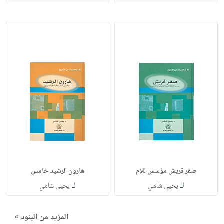
صقر قريش مؤسس للإم
هارون الرشيد خامس
لـ
لـ
يحيى شامي
يحيى شامي
المزيد من البنود »