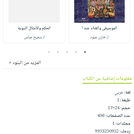
صابون
فيديوهات
عربة
أطفال
أسئلة
التسوق
مناسبات
يتكرر
الموسيقى والغناء عند ا
الحكم والأمثال النبوية
طرحها
نشرة
لـ خازن عبود
لـ سميح عباس
الإصدارات
خدمات
نيل
5
4
3
2
1
وفرات
المزيد من البنود »
انشر
كتابك
معلومات إضافية عن الكتاب
تواصل
معنا
لغة:
عربي
طبعة:
1
حجم:
24×17
عدد الصفحات:
496
مجلدات:
1
ردمك:
9953250952