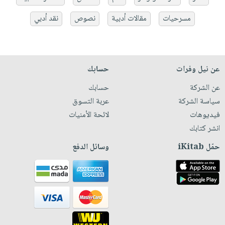
مسرحيات
مقالات أدبية
نصوص
نقد أدبي
عن نيل وفرات
حسابك
عن الشركة
حسابك
سياسة الشركة
عربة التسوق
فيديوهات
لائحة الأمنيات
انشر كتابك
حمّل iKitab
وسائل الدفع