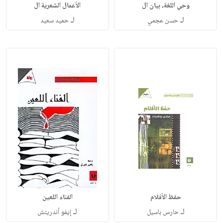
وحي اللغة، بيان ال
الأعمال الشعرية ال
لـ
لـ
حسن عجمي
حميد سعيد
حفظ الأفلام
الفناء اللعين
لـ
لـ
حارس باسيل
إيفو أندريتش