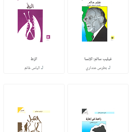
فيليب سالم: الإنسا
الزط
لـ
لـ
بطرس عنداري
الياس غانم