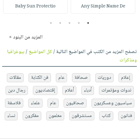
Baby Sun Protectio
Any Simple Name De
5
4
3
2
1
المزيد من البنود »
تصفح المزيد من الكتب في المواضيع التالية /
كل المواضيع
/
بيوغرافيا
ومذكرات
إعلام
دوريات
صحافة
عام
فن الكتابة
مقالات
ندوات ومؤتمرات
أدباء
أعلام
إقتصاديون
رجال دين
سياسيون وعسكريون
صحافيون
عام
علماء
فلاسفة
فنانون
كتاب
مستشرقون
معلمون
مفكرون
نساء