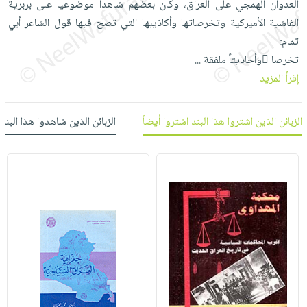
العدوان الهمجي على العراق، وكان بعضهم شاهداً موضوعياً على بربرية
العناية
الأكثر
شحن
أدوات
الفاشية الأميركية وتخرصاتها وأكاذيبها التي تصح فيها قول الشاعر أبي
بالأسنان
مبيعاً
مجاني
المائدة
تمام:
الحمية
العودة
بنود
الأوعية
تخرصا ًوأحاديثاً ملفقة
...
والتغذية
للمدارس
مختارة
والتخزين
إقرأ المزيد
اشتراكات
اكسسوارات
أدوات
كتب
كل
بحث
المطبخ
الزبائن الذين اشتروا هذا البند اشتروا أيضاً
الزبائن الذين شاهدوا هذا البند
الاشتراكات
اكسسوارات
متقدم
منزلية
صندوق
القراءة
اكسسوارات
iKitab
ملابس
نيل
بلا
مطرزات
وفرات
حدود
حقائب
عن
حسابك
حلي
الشركة
عناية
لائحة
سياسة
بالذات
الأمنيات
الشركة