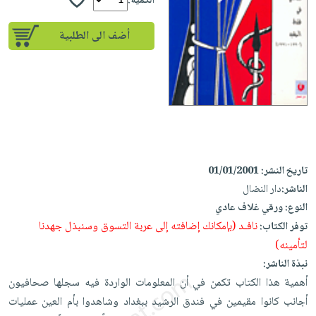
iKitab
الكمية:
تعليمية
أسئلة
Ai
بلا
المواضيع
يتكرر
إختيارات
أضف الى الطلبية
حدود
الأكثر
طرحها
كتب
الصحة
أسئلة
مبيعاً
تحميل
أكاديمية
والعناية
يتكرر
وسائل
masmu3
الشخصية
صندوق
طرحها
تعليمية
على
جديد
القراءة
تحميل
صندوق
Android
English
iKitab
الكل
القراءة
تحميل
books
على
أجهزة
جوائز
المطبخ
masmu3
تاريخ النشر:
01/01/2001
Android
العناية
والسفرة
على
الناشر:
دار النضال
تحميل
جديد
الشخصية
Apple
النوع:
ورقي غلاف عادي
iKitab
العناية
نافـد (بإمكانك إضافته إلى عربة التسوق وسنبذل جهدنا
توفر الكتاب:
الكل
على
وتصفيف
لتأمينه)
أواني
متجر
Apple
الشعر
نبذة الناشر:
الطهي
الهدايا
العناية
أهمية هذا الكتاب تكمن في أن المعلومات الواردة فيه سجلها صحافيون
أدوات
بالجسم
أجانب كانوا مقيمين في فندق الرشيد ببغداد وشاهدوا بأم العين عمليات
أقسام
الخبز