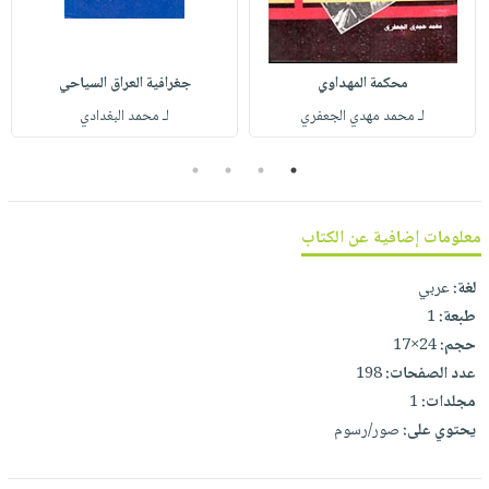
صابون
فيديوهات
عربة
أطفال
أسئلة
التسوق
مناسبات
يتكرر
محكمة المهداوي
جغرافية العراق السياحي
طرحها
نشرة
لـ محمد مهدي الجعفري
لـ محمد البغدادي
الإصدارات
خدمات
4
3
2
1
نيل
وفرات
انشر
معلومات إضافية عن الكتاب
كتابك
لغة:
عربي
تواصل
طبعة:
1
معنا
حجم:
24×17
عدد الصفحات:
198
مجلدات:
1
يحتوي على:
صور/رسوم